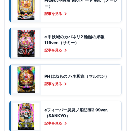
PA愛の不時着 99スイート ver.（メーシ
ー）
記事を見る
e 甲鉄城のカバネリ2 輪廻の果報
119ver.（サミー）
記事を見る
PH はねもの ハネ釈迦（マルホン）
記事を見る
eフィーバー炎炎ノ消防隊2 99ver.
（SANKYO）
記事を見る