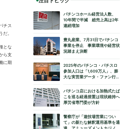
注目トピック
パチンコホール経営法人数、
10年間で半減 総売上高は2年
パチス
連続増加
うだ。
豊丸産業、7月31日でパチンコ
事業を停止 事業環境や経営状
種とな
況踏まえ決断
から支
働に期
2025年のパチンコ・パチスロ
参加人口は「1,609万人」、膨
大な実営業データ・ファン行動
データをもとにダイコク電機が
公式発表
パチンコ店における加熱式たば
こを巡る経過措置は現状維持へ
厚労省専門委が方針
警察庁が「遊技場営業につい
て」の新たな解釈運用基準を通
達、アミューズメントカジノへ