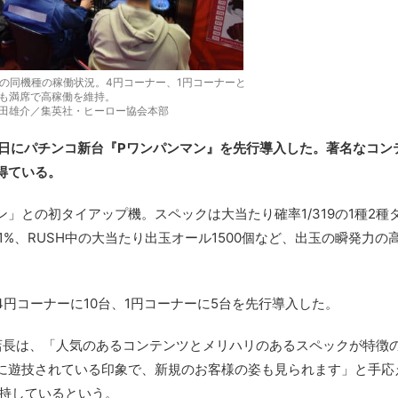
頃の同機種の稼働状況。4円コーナー、1円コーナーと
も満席で高稼働を維持。
村田雄介／集英社・ヒーロー協会本部
2日にパチンコ新台『Pワンパンマン』を先行導入した。著名なコン
得ている。
」との初タイアップ機。スペックは大当たり確率1/319の1種2種
81%、RUSH中の大当たり出玉オール1500個など、出玉の瞬発力の
円コーナーに10台、1円コーナーに5台を先行導入した。
店長は、「人気のあるコンテンツとメリハリのあるスペックが特徴
に遊技されている印象で、新規のお客様の姿も見られます」と手応
維持しているという。