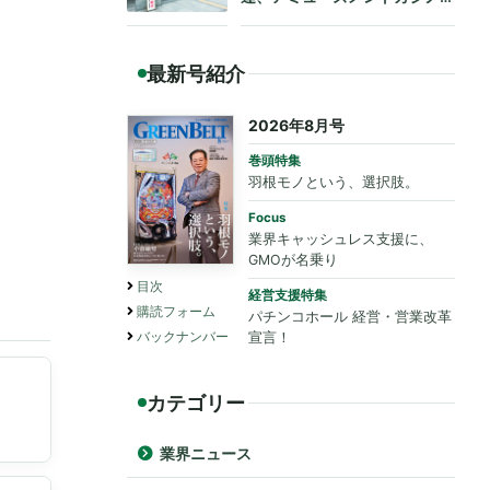
も法令遵守を要請
最新号紹介
2026年8月号
巻頭特集
羽根モノという、選択肢。
Focus
業界キャッシュレス支援に、
GMOが名乗り
目次
経営支援特集
購読フォーム
パチンコホール 経営・営業改革
バックナンバー
宣言！
カテゴリー
業界ニュース