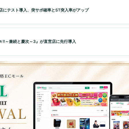
が直営店にテスト導入、突サポ確率とST突入率がアップ
々!!～兼続と慶次～3』が直営店に先行導入