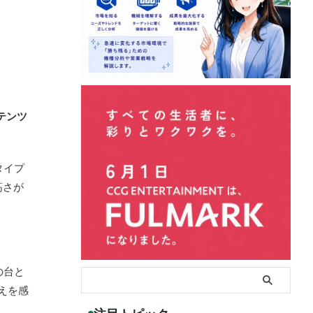
テンツ
タイプ
高さが
の台と
えを感