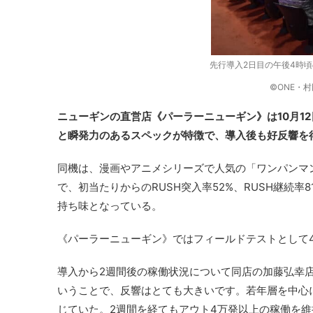
先行導入2日目の午後4時
©ONE・
ニューギンの直営店《パーラーニューギン》は10月1
と瞬発力のあるスペックが特徴で、導入後も好反響を
同機は、漫画やアニメシリーズで人気の「ワンパンマン
で、初当たりからのRUSH突入率52%、RUSH継続率
持ち味となっている。
《パーラーニューギン》ではフィールドテストとして4
導入から2週間後の稼働状況について同店の加藤弘幸
いうことで、反響はとても大きいです。若年層を中心
じていた。2週間を経てもアウト4万発以上の稼働を