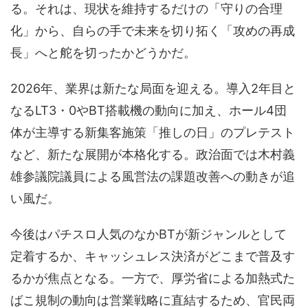
る。それは、現状を維持するだけの「守りの合理
化」から、自らの手で未来を切り拓く「攻めの再成
長」へと舵を切ったかどうかだ。
2026年、業界は新たな局面を迎える。導入2年目と
なるLT3・0やBT搭載機の動向に加え、ホール4団
体が主導する新集客施策「推しの日」のプレテスト
など、新たな展開が本格化する。政治面では木村義
雄参議院議員による風営法の課題改善への動きが追
い風だ。
今後はパチスロ人気のなかBTが新ジャンルとして
定着するか、キャッシュレス決済がどこまで普及す
るかが焦点となる。一方で、厚労省による加熱式た
ばこ規制の動向は営業戦略に直結するため、官民両