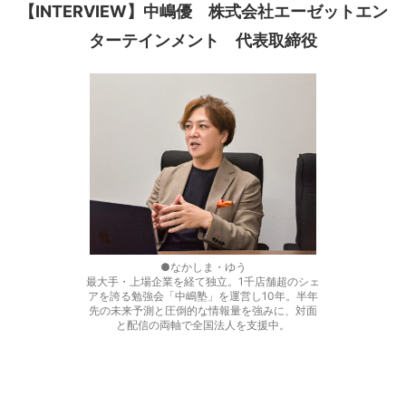
【INTERVIEW】中嶋優 株式会社エーゼットエン
ターテインメント 代表取締役
●なかしま・ゆう
最大手・上場企業を経て独立。1千店舗超のシェ
アを誇る勉強会「中嶋塾」を運営し10年。半年
先の未来予測と圧倒的な情報量を強みに、対面
と配信の両軸で全国法人を支援中。