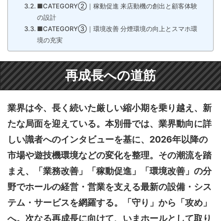
■CATEGORY②｜稼動促進 来店動機の創出と顧客体験
の設計
■CATEGORY③｜環境改善 分煙環境の向上とスマホ環
境の充実
再成長への道筋
業界は今、長く続いた厳しい縮小期を乗り越え、新
たな局面を迎えている。本別冊では、業界動向に詳
しい識者へのインタビューを基に、2026年以降の
市場や遊技機環境などの変化を整理。その潮流を踏
まえ、「業務改善」「稼動促進」「環境改善」の分
野でホールの経営・営業を支える最新の設備・シス
テム・サービスを網羅する。「守り」から「攻め」
へ。次なる再成長に向けて、いまホールとして取り