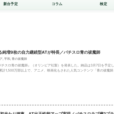
新台予定
コラム
検定
る純増9枚の自力継続型ATが特長／パチスロ青の祓魔師
ア
,
平和
,
青の祓魔師
パチスロ青の祓魔師』（オリンピア社製）を発表した。納品は3月7日を予定
計1,500万部以上で、アニメ、映画化もされた人気コンテンツ「青の祓魔師」と
い初当たり確率、AT出玉性能アップ実現／パチスロラブ嬢2プ