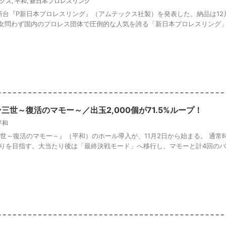
クス
,
平和
,
新日本プロレスリング
新台『P新日本プロレスリング』（アムテックス社製）を発表した。納品は12
男女問わず国内のプロレス団体で圧倒的な人気を誇る「新日本プロレスリング
ン三世～復活のマモー～／出玉2,000個が71.5%ループ！
平和
世～復活のマモー～』（平和）のホール導入が、11月2日から始まる。 通常
当たりを目指す。大当たり後は「最終決戦モード」へ移行し、マモーと計4回のバ .