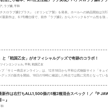
ア
,
ラブ嬢
,
平和
パチスロラブ嬢2プラス』（オリンピア製）を発表。ホールへの納品開始は3月
最新作は、6.1号機仕様で、前作『ラブ嬢2』からスペック＆ゲーム性を強 ..
」と「戦国乙女」がオフィシャルグッズで奇跡のコラボ！
ツインエンジェル
,
平和
,
戦国乙女
プ「サミー商店オンライン」は、12月18日から平和公式物販サイト「キュ
グッズの販売を開始。18日の19時に確認した時点では既に完売となっている。 
新作は右打ちALL1,500個の1種2種混合スペック！／『P JA
深淵～』
平和