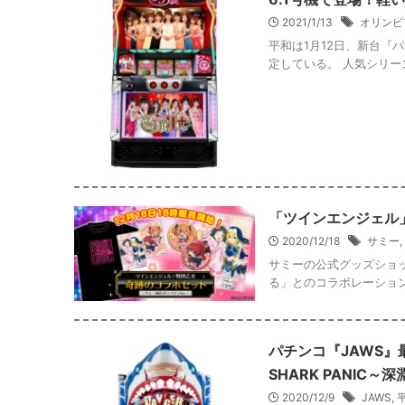
2021/1/13
オリンピ
平和は1月12日、新台『
定している。 人気シリーズ
「ツインエンジェル
2020/12/18
サミー
,
サミーの公式グッズショッ
る」とのコラボレーション
パチンコ『JAWS』最
SHARK PANIC～
2020/12/9
JAWS
,