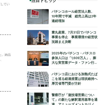
注目トピック
定してい
パチンコホール経営法人数、
10年間で半減 総売上高は2年
連続増加
豊丸産業、7月31日でパチンコ
事業を停止 事業環境や経営状
況踏まえ決断
2025年のパチンコ・パチスロ
た。納品
参加人口は「1,609万人」、膨
.
大な実営業データ・ファン行動
データをもとにダイコク電機が
公式発表
パチンコ店における加熱式たば
こを巡る経過措置は現状維持へ
厚労省専門委が方針
警察庁が「遊技場営業につい
て」の新たな解釈運用基準を通
達、アミューズメントカジノへ