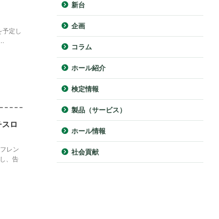
新台
企画
を予定し
.
コラム
ホール紹介
検定情報
製品（サービス）
チスロ
ホール情報
ルフレン
社会貢献
し、告