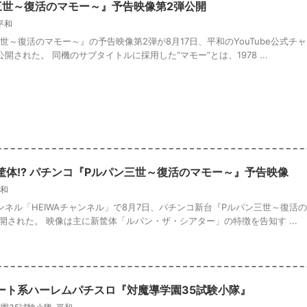
三世～復活のマモー～』予告映像第2弾公開
平和
世～復活のマモー～』の予告映像第2弾が8月17日、平和のYouTube公式チ
公開された。 同機のサブタイトルに採用した“マモー”とは、1978 ...
体!? パチンコ『Pルパン三世～復活のマモー～』予告映像
和
ャンネル「HEIWAチャンネル」で8月7日、パチンコ新台『Pルパン三世～復活
開された。 映像は主に新筐体「ルパン・ザ・シアター」の特徴を告知す ...
ート系ハーレムパチスロ『対魔導学園35試験小隊』