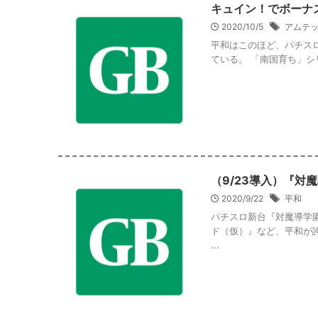
キュイン！でボーナス
2020/10/5
アムテ
平和はこのほど、パチスロ
ている。 「南国育ち」シ
（9/23導入）『
2020/9/22
平和
パチスロ新台『対魔導学園
ド（仮）』など、平和が
...