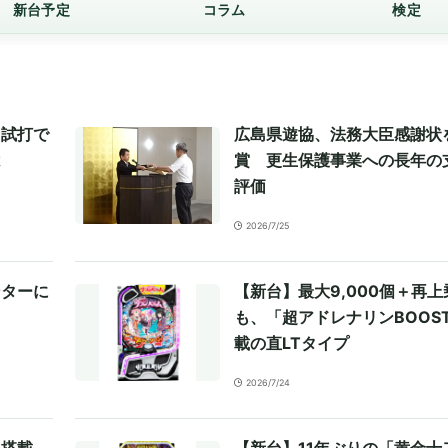
新台予定
コラム
検定
る試打で
広島県遊協、法務大臣感謝状
は
賞 更生保護事業への長年の
評価
2026/7/25
ンターに
【新台】最大9,000個＋再上
も、「超アドレナリンBOOS
載の直LTタイプ
2026/7/24
」搭載
【新台】11年ぶりの「黄金十