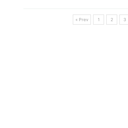
« Prev
1
2
3