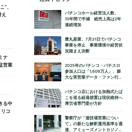
こ”、
パチンコホール経営法人数、
替え
10年間で半減 総売上高は2年
連続増加
豊丸産業、7月31日でパチンコ
事業を停止 事業環境や経営状
況踏まえ決断
ミナ
盆営業
2025年のパチンコ・パチスロ
参加人口は「1,609万人」、膨
大な実営業データ・ファン行動
データをもとにダイコク電機が
公式発表
パチンコ店における加熱式たば
こを巡る経過措置は現状維持へ
きる中
厚労省専門委が方針
・リコ
警察庁が「遊技場営業につい
て」の新たな解釈運用基準を通
達、アミューズメントカジノへ