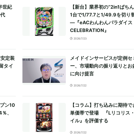
か半世紀
【新台】業界初の“2in1ぱちん
時代
1台で1/77.7と1/49.9を切り
―『eACわんわんパラダイス
CELEBRATION』
2026/7/23
ト安定装
メイドインサービスが定例セ
留タイ
ー、市場動向の振り返りとお
に向け提言
2026/7/22
プン10
【コラム】打ち込みに期待で
4％、
単価帯で登場 『Lリコリス
イル』を評価する
2026/7/22