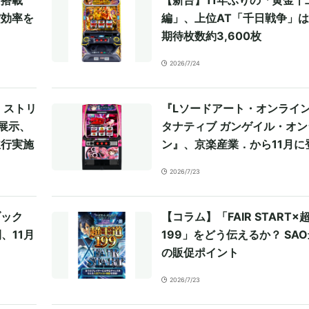
賞効率を
編」、上位AT「千日戦争」
期待枚数約3,600枚
2026/7/24
 ストリ
『Lソードアート・オンライン
展示、
タナティブ ガンゲイル・オン
並行実施
ン』、京楽産業．から11月に
2026/7/23
ブック
【コラム】「FAIR START×
、11月
199」をどう伝えるか？ SA
の販促ポイント
2026/7/23