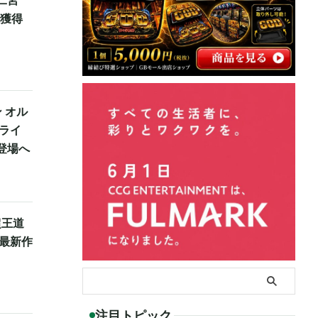
は獲得
 オル
ライ
登場へ
超王道
O最新作
注目トピック