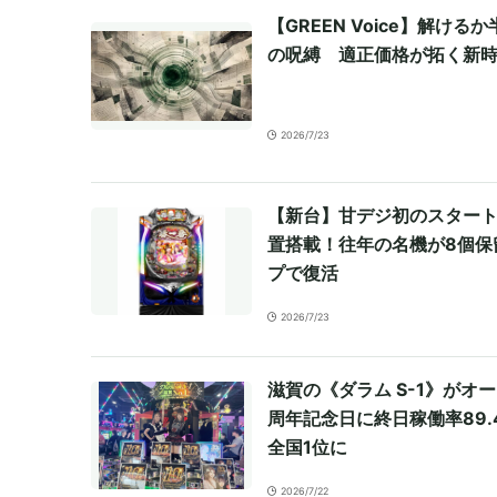
【GREEN Voice】解ける
の呪縛 適正価格が拓く新
2026/7/23
【新台】甘デジ初のスター
置搭載！往年の名機が8個保
プで復活
2026/7/23
滋賀の《ダラム S-1》がオー
周年記念日に終日稼働率89.
全国1位に
2026/7/22