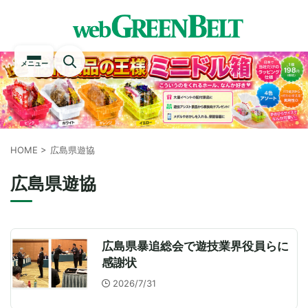
メニュー
HOME
>
広島県遊協
広島県遊協
広島県暴追総会で遊技業界役員らに
感謝状
2026/7/31