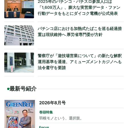
2025年のパチンコ・パチスロ参加人口は
「1,609万人」、膨大な実営業データ・ファン
行動データをもとにダイコク電機が公式発表
パチンコ店における加熱式たばこを巡る経過措
置は現状維持へ 厚労省専門委が方針
警察庁が「遊技場営業について」の新たな解釈
運用基準を通達、アミューズメントカジノへも
法令遵守を要請
最新号紹介
2026年8月号
巻頭特集
羽根モノという、選択肢。
Focus