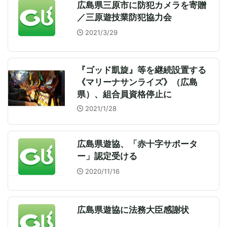
広島県三原市に防犯カメラを寄贈
／三原遊技業防犯協力会
2021/3/29
『ゴッド凱旋』等を継続設置する
《マリーナサンライズ》（広島
県）、組合員資格停止に
2021/1/28
広島県遊協、「赤十字サポータ
ー」認定受ける
2020/11/16
広島県遊協に法務大臣感謝状