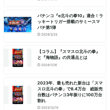
パチンコ『e北斗の拳10』適合！ラ
ッキートリガー搭載のサミースマ
パチ第1弾
2024/3/25
【コラム】『スマスロ北斗の拳』
と『海物語』の共通点とは
2024/1/26
2023年、最も売れた新台は「スマ
スロ北斗の拳」で8.4万台 総販売
台数はパチンコ3年振りに100万台
割れ
2023/12/15