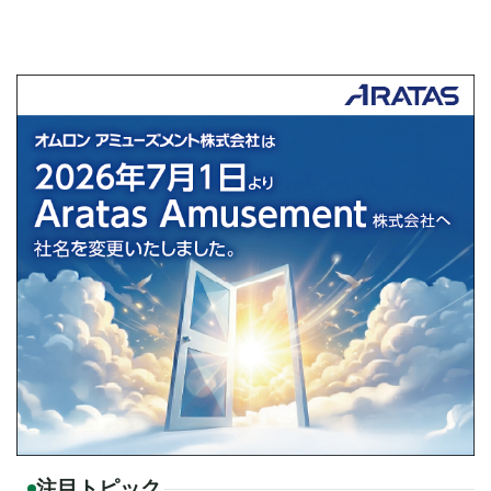
注目トピック