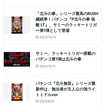
「北斗の拳」シリーズ最高のRUSH
継続率！パチンコ『P北斗の拳 強
敵 LT』、サミーのラッキートリガ
ー第1弾として登場
2023/12/14
サミー、ラッキートリガー搭載の
パチンコ第1弾は北斗の拳
2023/12/11
パチンコ『北斗無双』シリーズ最
新作は、無法者が主人公の強ライ
トミドルver
2023/8/31