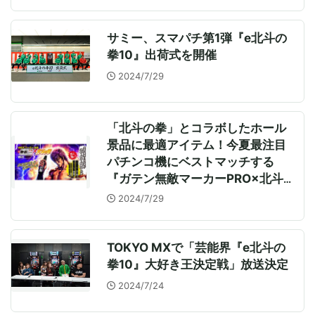
サミー、スマパチ第1弾『e北斗の
拳10』出荷式を開催
2024/7/29
「北斗の拳」とコラボしたホール
景品に最適アイテム！今夏最注目
パチンコ機にベストマッチする
『ガテン無敵マーカーPRO×北斗の
拳』
2024/7/29
TOKYO MXで「芸能界『e北斗の
拳10』大好き王決定戦」放送決定
2024/7/24