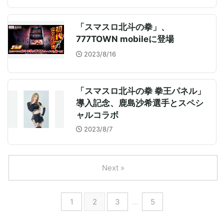
「スマスロ北斗の拳」、
777TOWN mobileに登場
2023/8/16
「スマスロ北斗の拳 拳王パネル」
導入記念、鹿島沙希選手とスペシ
ャルコラボ
2023/8/7
Next »
1
2
3
…
5