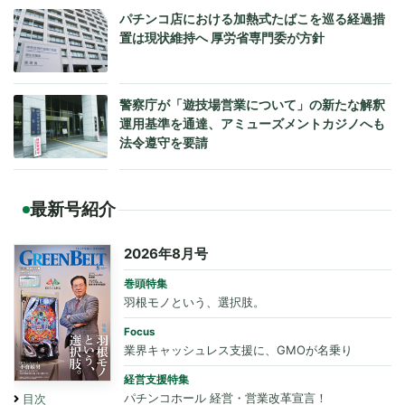
パチンコ店における加熱式たばこを巡る経過措
置は現状維持へ 厚労省専門委が方針
警察庁が「遊技場営業について」の新たな解釈
運用基準を通達、アミューズメントカジノへも
法令遵守を要請
最新号紹介
2026年8月号
巻頭特集
羽根モノという、選択肢。
Focus
業界キャッシュレス支援に、GMOが名乗り
経営支援特集
パチンコホール 経営・営業改革宣言！
目次