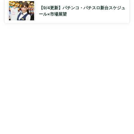
【9/4更新】パチンコ・パチスロ新台スケジュ
ール×市場展望