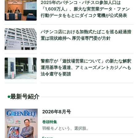
2025年のパチンコ・パチスロ参加人口は
「1,609万人」、膨大な実営業データ・ファン
行動データをもとにダイコク電機が公式発表
パチンコ店における加熱式たばこを巡る経過措
置は現状維持へ 厚労省専門委が方針
警察庁が「遊技場営業について」の新たな解釈
運用基準を通達、アミューズメントカジノへも
法令遵守を要請
最新号紹介
2026年8月号
巻頭特集
羽根モノという、選択肢。