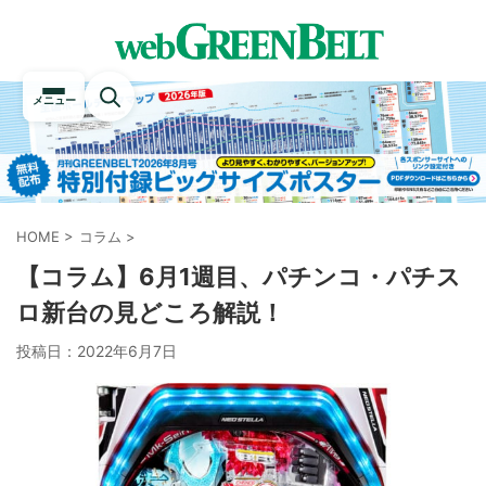
メニュー
HOME
>
コラム
>
【コラム】6月1週目、パチンコ・パチス
ロ新台の見どころ解説！
投稿日：
2022年6月7日