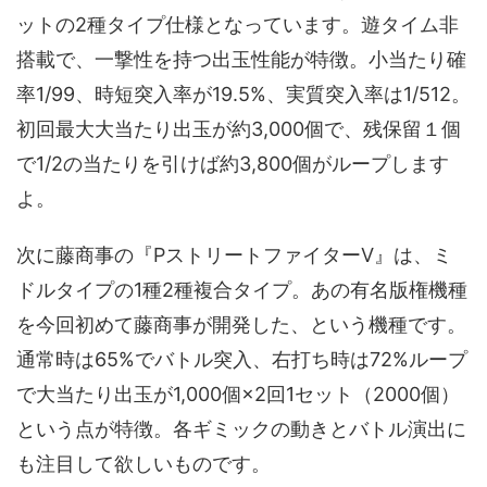
ットの2種タイプ仕様となっています。遊タイム非
搭載で、一撃性を持つ出玉性能が特徴。小当たり確
率1/99、時短突入率が19.5%、実質突入率は1/512。
初回最大大当たり出玉が約3,000個で、残保留１個
で1/2の当たりを引けば約3,800個がループします
よ。
次に藤商事の『PストリートファイターV』は、ミ
ドルタイプの1種2種複合タイプ。あの有名版権機種
を今回初めて藤商事が開発した、という機種です。
通常時は65%でバトル突入、右打ち時は72%ループ
で大当たり出玉が1,000個×2回1セット（2000個）
という点が特徴。各ギミックの動きとバトル演出に
も注目して欲しいものです。