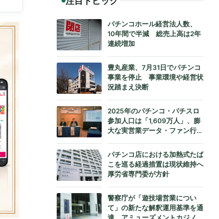
注目トピック
パチンコホール経営法人数、
10年間で半減 総売上高は2年
連続増加
豊丸産業、7月31日でパチンコ
事業を停止 事業環境や経営状
況踏まえ決断
2025年のパチンコ・パチスロ
参加人口は「1,609万人」、膨
大な実営業データ・ファン行動
データをもとにダイコク電機が
公式発表
パチンコ店における加熱式たば
こを巡る経過措置は現状維持へ
厚労省専門委が方針
警察庁が「遊技場営業につい
て」の新たな解釈運用基準を通
達、アミューズメントカジノへ