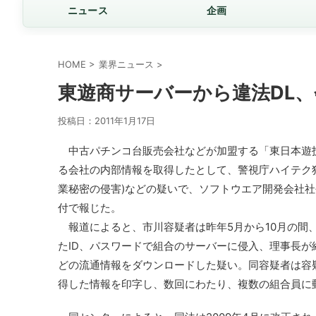
ニュース
企画
HOME
>
業界ニュース
>
東遊商サーバーから違法DL
投稿日：
2011年1月17日
中古パチンコ台販売会社などが加盟する「東日本遊技
る会社の内部情報を取得したとして、警視庁ハイテク犯
業秘密の侵害)などの疑いで、ソフトウエア開発会社社
付で報じた。
報道によると、市川容疑者は昨年5月から10月の間、
たID、パスワードで組合のサーバーに侵入、理事長
どの流通情報をダウンロードした疑い。同容疑者は容
得した情報を印字し、数回にわたり、複数の組合員に