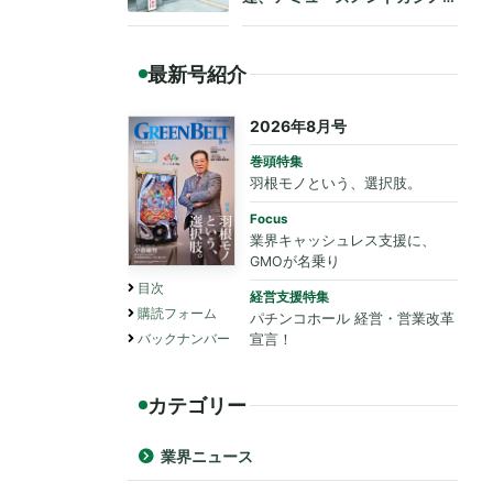
も法令遵守を要請
最新号紹介
2026年8月号
巻頭特集
羽根モノという、選択肢。
Focus
業界キャッシュレス支援に、
GMOが名乗り
目次
経営支援特集
購読フォーム
パチンコホール 経営・営業改革
バックナンバー
宣言！
カテゴリー
業界ニュース