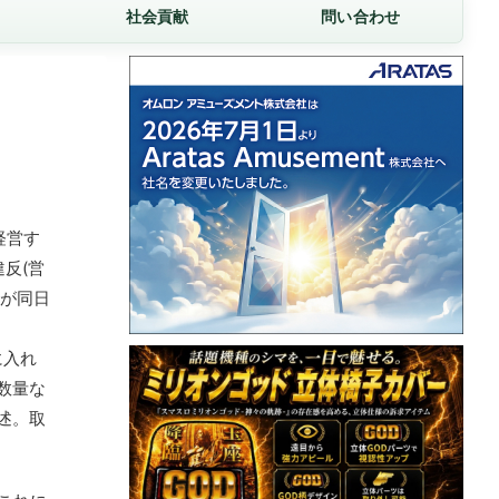
社会貢献
問い合わせ
経営す
反(営
スが同日
に入れ
数量な
述。取