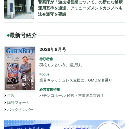
警察庁が「遊技場営業について」の新たな解釈
運用基準を通達、アミューズメントカジノへも
法令遵守を要請
最新号紹介
2026年8月号
巻頭特集
羽根モノという、選択肢。
Focus
業界キャッシュレス支援に、GMOが名乗り
経営支援特集
パチンコホール 経営・営業改革宣言！
目次
購読フォーム
バックナンバー