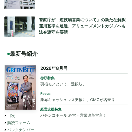
警察庁が「遊技場営業について」の新たな解釈
運用基準を通達、アミューズメントカジノへも
法令遵守を要請
最新号紹介
2026年8月号
巻頭特集
羽根モノという、選択肢。
Focus
業界キャッシュレス支援に、GMOが名乗り
経営支援特集
パチンコホール 経営・営業改革宣言！
目次
購読フォーム
バックナンバー