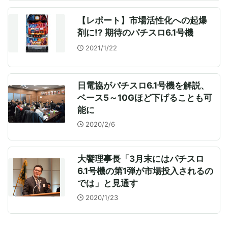
【レポート】市場活性化への起爆
剤に!? 期待のパチスロ6.1号機
2021/1/22
日電協がパチスロ6.1号機を解説、
ベース5～10Gほど下げることも可
能に
2020/2/6
大饗理事長「3月末にはパチスロ
6.1号機の第1弾が市場投入されるの
では」と見通す
2020/1/23