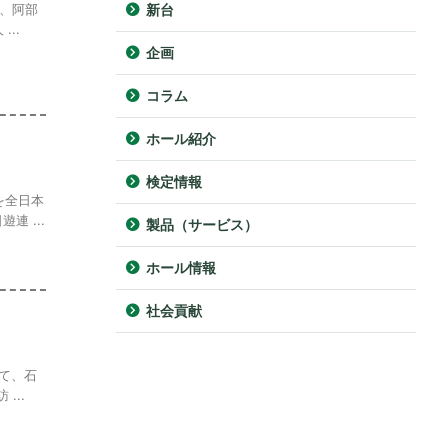
で、阿部
新台
..
企画
コラム
ホール紹介
検定情報
を全日本
 ...
製品（サービス）
ホール情報
社会貢献
て、石
...