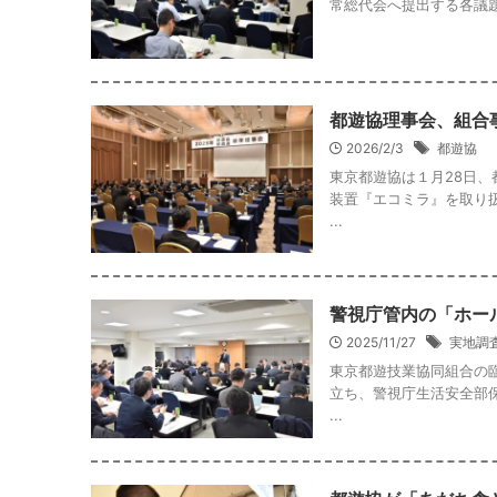
常総代会へ提出する各議題の
都遊協理事会、組合
2026/2/3
都遊協
東京都遊協は１月28日
装置『エコミラ』を取り
...
警視庁管内の「ホー
2025/11/27
実地調
東京都遊技業協同組合の臨
立ち、警視庁生活安全部
...