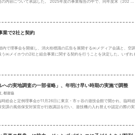
内容について承認した。 2025年度の事業報告の中で、同年度末（202 ...
事業で2社と契約
、都内で理事会を開催し、消火栓標識の広告を展開する㈱メディア会議と、空
扱う㈱メイホウの2社と組合事業に関する契約を行うことを決定した。いずれ
ルへの実地調査の一部省略」、年明け早い時期の実施で調整
査
,
都遊協
時総会と定例理事会が11月26日に東京・市ヶ谷の遊技会館で開かれ、臨時
保安課の風俗保安対策官が行政講話を行い、遊技機の入れ替えや認定の際の実