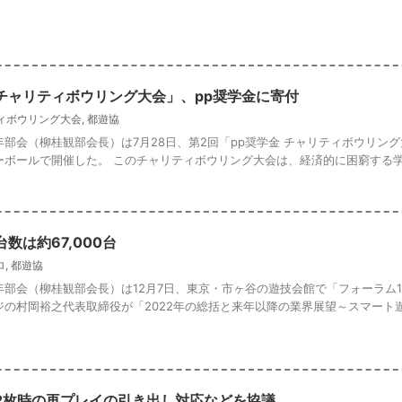
チャリティボウリング大会」、pp奨学金に寄付
ィボウリング大会
,
都遊協
部会（柳桂観部会長）は7月28日、第2回「pp奨学金 チャリティボウリン
ボールで開催した。 このチャリティボウリング大会は、経済的に困窮する学生 
数は約67,000台
ロ
,
都遊協
部会（柳桂観部会長）は12月7日、東京・市ヶ谷の遊技会館で「フォーラム1
の村岡裕之代表取締役が「2022年の総括と来年以降の業界展望～スマート遊 .
2枚時の再プレイの引き出し対応などを協議