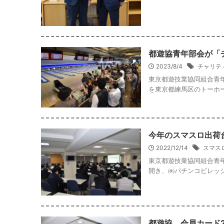
都遊協青年部会が「
2023/8/4
チャリテ
東京都遊技業協同組合青年
を東京都練馬区のトーホー
今年のスマスロ出荷台
2022/12/14
スマス
東京都遊技業協同組合青年
開き、㈱パチンコビレッジ
都遊協、会員カード