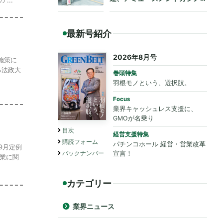
も法令遵守を要請
最新号紹介
2026年8月号
施策に
る法政大
巻頭特集
羽根モノという、選択肢。
Focus
業界キャッシュレス支援に、
GMOが名乗り
目次
経営支援特集
購読フォーム
パチンコホール 経営・営業改革
9月定例
バックナンバー
宣言！
業に関
カテゴリー
業界ニュース