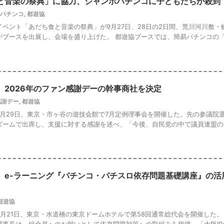
と音楽の祭典」に協力、ジャンボパチンコに子どもたちが殺到
パチンコ
,
都遊協
ベント「あだち食と音楽の祭典」が9月27日、28日の2日間、荒川河川敷・
ブースを出展し、会場を盛り上げた。 都遊協ブースでは、簡易パチンコの「ジ 
、2026年のファン感謝デーの幹事商社を決定
感謝デー
,
都遊協
月29日、東京・市ヶ谷の遊技会館で7月定例理事会を開催した。先の参議院
ズームで出席し、支援に対する感謝を述べ、「今後、自民党の中で議員連盟の
、e-ラーニング『パチンコ・パチスロ依存問題基礎講座』の活
都遊協
月21日、東京・水道橋の東京ドームホテルで第58回通常総代会を開催した。
事長は、組合員へのお願いとして依存問題対策への取組みを指摘。「大阪IRの 