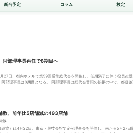
新台予定
コラム
検定
、阿部理事長再任で8期目へ
月27日、都内ホテルで第59回通常総代会を開催し、任期満了に伴う役員改
阿部理事長は8期目となる。 阿部理事長は総代会冒頭の挨拶の中で、都遊協理事
舗数、前年比5店舗減の493店舗
遊協
遊協）は4月22日、東京・遊技会館で定例理事会を開催し、来たる5月27日