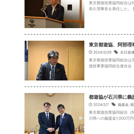
東京都遊技業協同組合は5
恭久理事長を再任した。 
東京都遊協、阿部理
2024/3/29
全日遊
東京都遊技業協同組合は
遊技事業協同組合連合会（
都遊協が石川県に義援
2024/2/7
義援金
,
能
東京都遊技業協同組合（
川県への義援金1,000万