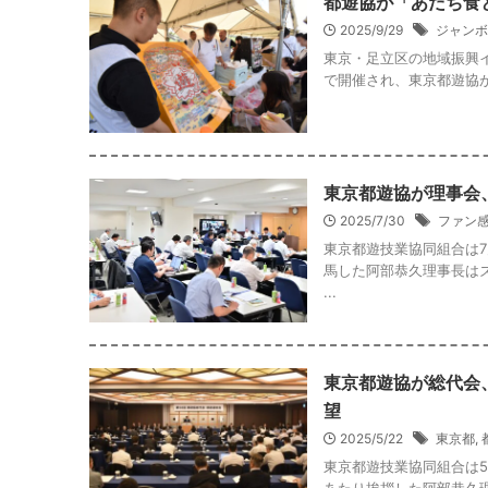
都遊協が「あだち食
2025/9/29
ジャンボ
東京・足立区の地域振興イ
で開催され、東京都遊協が
東京都遊協が理事会
2025/7/30
ファン
東京都遊技業協同組合は7
馬した阿部恭久理事長は
...
東京都遊協が総代会
望
2025/5/22
東京都
,
東京都遊技業協同組合は5
あたり挨拶した阿部恭久理