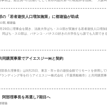
部の「若者遊技人口増加施策」に都遊協が助成
ロ部
,
都遊協
1月29日に理事会を開き、法政大学ぱち・スロ部が実施する若者遊技人口増加
。 同ぱち・スロ部は、パチンコ・パチスロ好きの大学生なら誰でも入部でき
共同購買事業でアイエスジー㈱と契約
阿部恭久理事長）は9月25日、東京・市ヶ谷の遊技会館でリモートを併用して
ブランディング等を行うアイエスジー株式会社（千葉県船橋市）と共同購買事
、阿部理事長を再選し7期目へ
都遊協