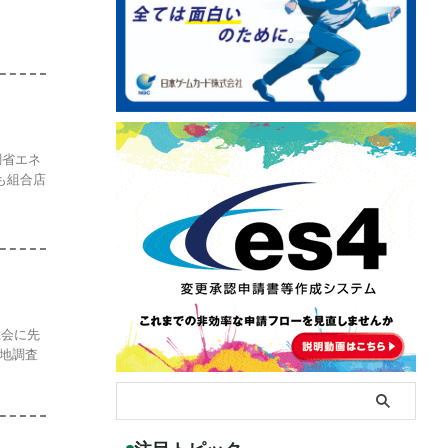
調省エネ
も組合店
総会に先
地調査