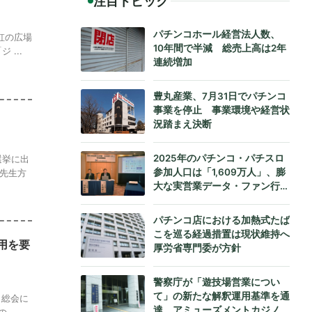
注目トピック
パチンコホール経営法人数、
虹の広場
10年間で半減 総売上高は2年
...
連続増加
豊丸産業、7月31日でパチンコ
事業を停止 事業環境や経営状
況踏まえ決断
2025年のパチンコ・パチスロ
選挙に出
参加人口は「1,609万人」、膨
先生方
大な実営業データ・ファン行動
データをもとにダイコク電機が
公式発表
パチンコ店における加熱式たば
こを巡る経過措置は現状維持へ
用を要
厚労省専門委が方針
警察庁が「遊技場営業につい
て」の新たな解釈運用基準を通
 総会に
達、アミューズメントカジノへ
...