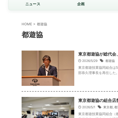
ニュース
企画
HOME
>
都遊協
都遊協
東京都遊協が総代会
2026/5/29
都遊協
東京都遊技業協同組合は5
部恭久理事長を再任した。
東京都遊協の組合店
2026/5/1
東京都
,
都
東京都遊技業協同組合（都