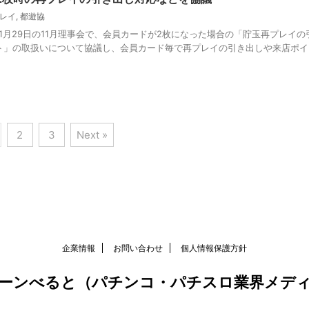
レイ
,
都遊協
1月29日の11月理事会で、会員カードが2枚になった場合の「貯玉再プレイの
」の取扱いについて協議し、会員カード毎で再プレイの引き出しや来店ポイント
2
3
Next »
企業情報
お問い合わせ
個人情報保護方針
ーンべると（パチンコ・パチスロ業界メデ