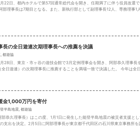
月22日、都内ホテルで第57回通常総代会を開き、任期満了に伴う役員改選
阿部理事長は7期目となる。また、新執行部として副理事長12人、専務理事1人 .
事長の全日遊連次期理事長への推薦を決議
連
,
都遊協
3月28日、東京・市ヶ谷の遊技会館で3月定例理事会を開き、阿部恭久理事長
全日遊連）の次期理事長に推薦することを満場一致で決議した。 今年は全日遊連
金1,000万円を寄付
登半島地震
,
都遊協
阿部恭久理事長）はこの度、1月1日に発生した能登半島地震の被災者支援とし
円の支出を決定。2月5日に阿部理事長が東京都千代田区の石川県東京事務所を訪 