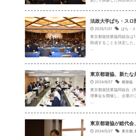
法政大学ぱち・スロ
2025/1/31
ぱち・ス
東京都遊技業協同組合は
助成することを決定した
...
東京都遊協、新たな
2024/9/27
都遊協
東京都遊技業協同組合（
理事会を開催し、企業の
...
東京都遊協が総代会
2024/5/27
東京都
,