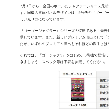
7月3日から、全国のホールにジャグラーシリーズ最新
す。同機の筐体パネルデザインは、5号機の『ゴーゴー
しい光り方になっています。
『ゴーゴージャグラー』シリーズの特徴である「先告
承しています。また、新しいプレミアム演出として「
たが、いずれのプレミアム演出もそれほどの派手さは
それでは、『ゴージャグ3』をはじめ、6号機で登場
きましょう。スペック等は下表を参照してください。