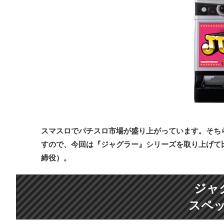
スマスロでパチスロ市場が盛り上がっています。そち
すので、今回は『ジャグラー』シリーズを取り上げて
締役）。
ジャ
スペ