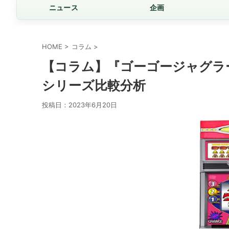
ニュース
企画
HOME
>
コラム
>
【コラム】『ゴーゴージャグラ
シリーズ比較分析
投稿日：
2023年6月20日