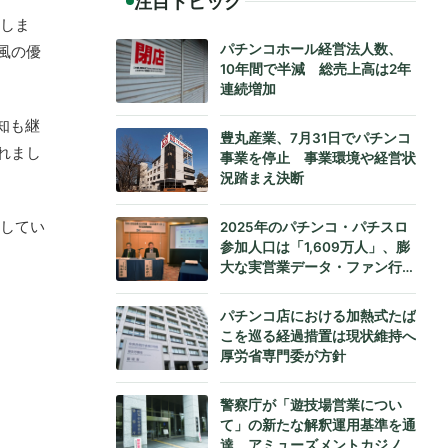
注目トピック
場しま
パチンコホール経営法人数、
風の優
10年間で半減 総売上高は2年
連続増加
知も継
豊丸産業、7月31日でパチンコ
れまし
事業を停止 事業環境や経営状
況踏まえ決断
較してい
2025年のパチンコ・パチスロ
参加人口は「1,609万人」、膨
大な実営業データ・ファン行動
データをもとにダイコク電機が
公式発表
パチンコ店における加熱式たば
こを巡る経過措置は現状維持へ
厚労省専門委が方針
警察庁が「遊技場営業につい
て」の新たな解釈運用基準を通
達、アミューズメントカジノへ