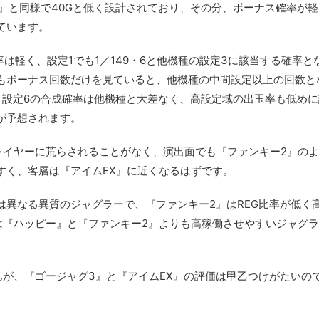
）』と同様で40Gと低く設計されており、その分、ボーナス確率が
ています。
は軽く、設定1でも1／149・6と他機種の設定3に該当する確率と
でもボーナス回数だけを見ていると、他機種の中間設定以上の回数と
、設定6の合成確率は他機種と大差なく、高設定域の出玉率も低めに
が予想されます。
レイヤーに荒らされることがなく、演出面でも『ファンキー2』の
すく、客層は『アイムEX』に近くなるはずです。
異なる異質のジャグラーで、『ファンキー2』はREG比率が低く
は『ハッピー』と『ファンキー2』よりも高稼働させやすいジャグ
が、『ゴージャグ3』と『アイムEX』の評価は甲乙つけがたいの