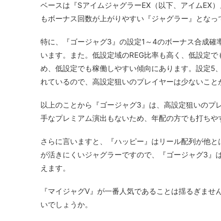
ベースは『SアイムジャグラーEX（以下、アイムEX
もボーナス回数が上がりやすい『ジャグラー』となっ
特に、『ゴージャグ3』の設定1～4のボーナス合成確率
います。また。低設定域のREG比率も高く、低設定
め、低設定でも稼働しやすい傾向にあります。設定5
れているので、高設定狙いのプレイヤーは少ないこと
以上のことから『ゴージャグ3』は、高設定狙いのプ
手なプレミアム演出もないため、年配の方でも打ちや
さらに言いますと、『ハッピー』はリール配列が他とは
が活きにくいジャグラーですので、『ゴージャグ3』
えます。
『マイジャグV』が一番人気であることは揺るぎません
いでしょうか。