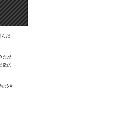
悩んだ
きた歴
台数的
時の6号