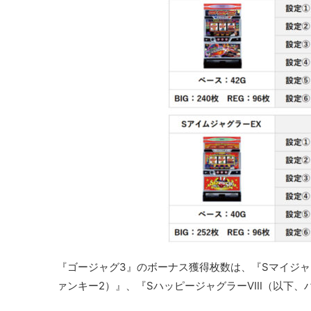
『ゴージャグ3』のボーナス獲得枚数は、『Sマイジャ
ァンキー2）』、『SハッピージャグラーVⅢ（以下、ハッ