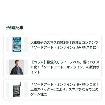
関連記事
大都技研のスマスロ第2弾！超注目コンテンツ
「ソードアート・オンライン」がパチスロに
【コラム】殿堂入りライトノベル、遂にパチス
ロ化！『ソードアート・オンライン』の販促ポ
イント
「ソードアート・オンライン」をパチンコ化！
王道スペック＋αにより、スマパチならではの
ゲーム性に