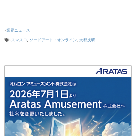
-
業界ニュース
-
スマスロ
,
ソードアート・オンライン
,
大都技研