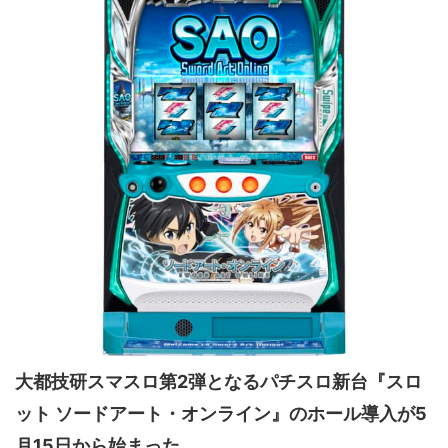
大都技研スマスロ第2弾となるパチスロ新台『スロ
ット ソードアート・オンライン』のホール導入が5
月15日から始まった。