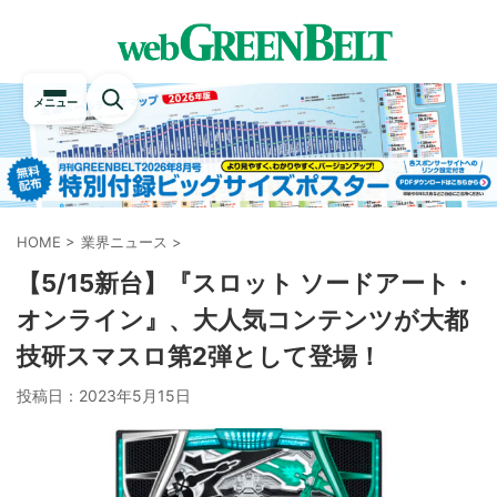
メニュー
HOME
>
業界ニュース
>
【5/15新台】『スロット ソードアート・
オンライン』、大人気コンテンツが大都
技研スマスロ第2弾として登場！
投稿日：
2023年5月15日