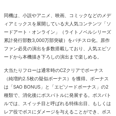
同機は、小説やアニメ、映画、コミックなどのメデ
ィアミックスを展開している大人気コンテンツ「ソ
ードアート・オンライン」（ライトノベルシリーズ
累計発行部数3,000万部突破）をパチスロ化。原作
ファン必見の演出を多数搭載しており、人気エピソ
ードから本機描き下ろしの演出まで楽しめる。
大当たりフローは通常時のCZクリアでボーナス
（純増約2.5枚の疑似ボーナス）を獲得。ボーナス
は「SAO BONUS」と「エピソードボーナス」の2
種類で、消化後にボスバトルに発展する。ボスバト
ルでは、スイッチ目と呼ばれる特殊出目、もしくは
レア役でボスにダメージを与えることができ、ボス