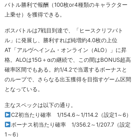
バトル勝利で報酬（100枚or4種類のキャラクター
上乗せ）を獲得できる。
ボスバトルは7戦目到達で、「ヒースクリフバト
ル」に発展し、勝利すれば純増約4.0枚の上位
AT「アルヴヘインム・オンライン（ALO）」に昇
格。ALOは15G＋αの継続で、この間はBONUS超高
確率区間でもある。約1/4.2で当選するボーナスと
のループで、さらなる出玉獲得を目指すゲーム区間
となっている。
主なスペックは以下の通り。
CZ初当たり確率 1/154.6～1/114.2（設定1～6）
ボーナス初当たり確率 1/356.2～1/207.7（設定
1～6）