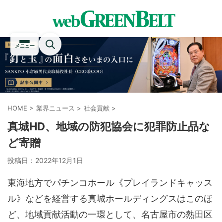
メニュー
HOME
>
業界ニュース
>
社会貢献
>
真城HD、地域の防犯協会に犯罪防止品な
ど寄贈
投稿日：
2022年12月1日
東海地方でパチンコホール《プレイランドキャッス
ル》などを経営する真城ホールディングスはこのほ
ど、地域貢献活動の一環として、名古屋市の熱田区