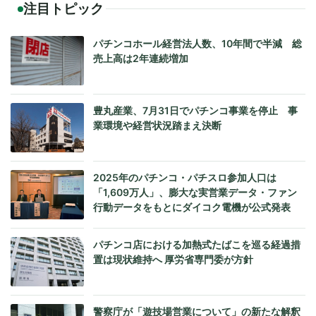
注目トピック
パチンコホール経営法人数、10年間で半減 総
売上高は2年連続増加
豊丸産業、7月31日でパチンコ事業を停止 事
業環境や経営状況踏まえ決断
2025年のパチンコ・パチスロ参加人口は
「1,609万人」、膨大な実営業データ・ファン
行動データをもとにダイコク電機が公式発表
パチンコ店における加熱式たばこを巡る経過措
置は現状維持へ 厚労省専門委が方針
警察庁が「遊技場営業について」の新たな解釈