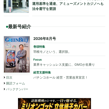
運用基準を通達、アミューズメントカジノへも
法令遵守を要請
最新号紹介
2026年8月号
巻頭特集
羽根モノという、選択肢。
Focus
業界キャッシュレス支援に、GMOが名乗り
経営支援特集
パチンコホール 経営・営業改革宣言！
目次
購読フォーム
バックナンバー