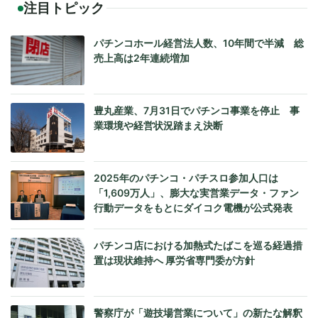
注目トピック
パチンコホール経営法人数、10年間で半減 総
売上高は2年連続増加
豊丸産業、7月31日でパチンコ事業を停止 事
業環境や経営状況踏まえ決断
2025年のパチンコ・パチスロ参加人口は
「1,609万人」、膨大な実営業データ・ファン
行動データをもとにダイコク電機が公式発表
パチンコ店における加熱式たばこを巡る経過措
置は現状維持へ 厚労省専門委が方針
警察庁が「遊技場営業について」の新たな解釈