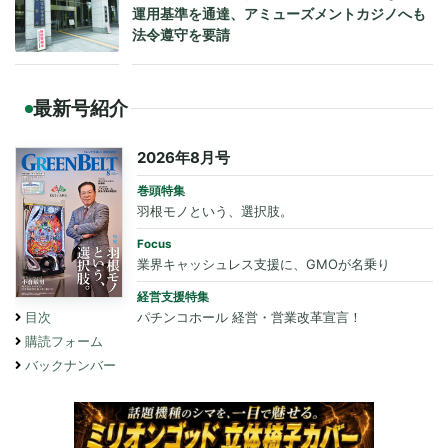
運用基準を通達、アミューズメントカジノへも
法令遵守を要請
最新号紹介
2026年8月号
巻頭特集
羽根モノという、選択肢。
Focus
業界キャッシュレス支援に、GMOが名乗り
経営支援特集
パチンコホール 経営・営業改革宣言！
目次
購読フォーム
バックナンバー