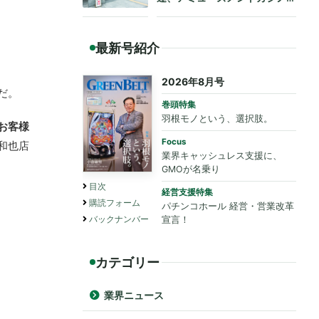
も法令遵守を要請
最新号紹介
2026年8月号
だ。
巻頭特集
羽根モノという、選択肢。
お客様
Focus
和也店
業界キャッシュレス支援に、
GMOが名乗り
目次
経営支援特集
購読フォーム
パチンコホール 経営・営業改革
バックナンバー
宣言！
カテゴリー
業界ニュース