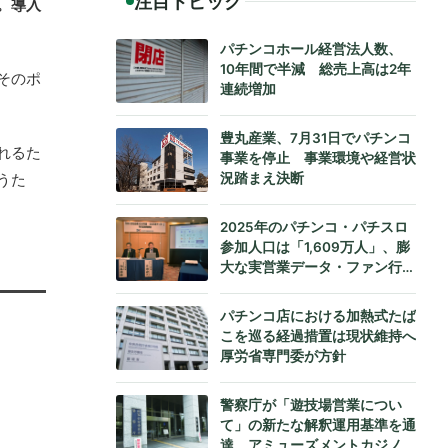
注目トピック
。導入
パチンコホール経営法人数、
10年間で半減 総売上高は2年
そのポ
連続増加
豊丸産業、7月31日でパチンコ
れるた
事業を停止 事業環境や経営状
況踏まえ決断
うた
2025年のパチンコ・パチスロ
参加人口は「1,609万人」、膨
大な実営業データ・ファン行動
データをもとにダイコク電機が
公式発表
パチンコ店における加熱式たば
こを巡る経過措置は現状維持へ
厚労省専門委が方針
警察庁が「遊技場営業につい
て」の新たな解釈運用基準を通
達、アミューズメントカジノへ