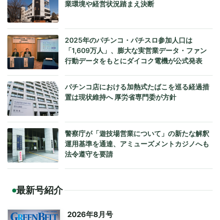
業環境や経営状況踏まえ決断
2025年のパチンコ・パチスロ参加人口は
「1,609万人」、膨大な実営業データ・ファン
行動データをもとにダイコク電機が公式発表
パチンコ店における加熱式たばこを巡る経過措
置は現状維持へ 厚労省専門委が方針
警察庁が「遊技場営業について」の新たな解釈
運用基準を通達、アミューズメントカジノへも
法令遵守を要請
最新号紹介
2026年8月号