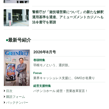
警察庁が「遊技場営業について」の新たな解釈
運用基準を通達、アミューズメントカジノへも
法令遵守を要請
最新号紹介
2026年8月号
巻頭特集
羽根モノという、選択肢。
Focus
業界キャッシュレス支援に、GMOが名乗り
経営支援特集
パチンコホール 経営・営業改革宣言！
目次
購読フォーム
バックナンバー