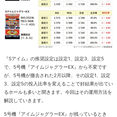
『Sアイム』の推奨設定は設定1、設定3、設定5
で、5号機『アイムジャグラーEX』から不変です
が、5号機が撤去された2月以降、その設定1、設定
3、設定5の投入比率を変えることで好結果が出てい
るホールも多いと聞きます。今回はその運用方法を
解説していきます。
5号機『アイムジャグラーEX』が残っているとき