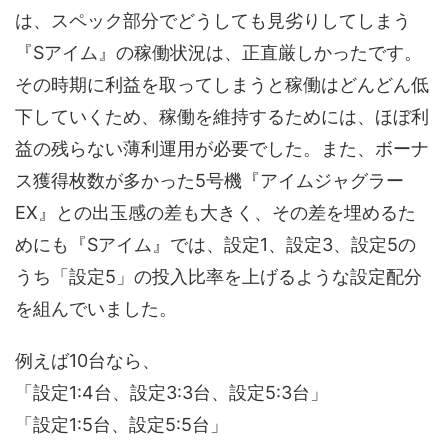
は、スペック部分でどうしても見劣りしてしまう
『Sアイム』の稼働状況は、正直厳しかったです。
その時期に利益を取ってしまうと稼働はどんどん低
下していくため、稼働を維持するためには、ほぼ利
益の残らない薄利運用が必要でした。また、ボーナ
ス獲得枚数が多かった5号機『アイムジャグラー
EX』との出玉感の差も大きく、その差を埋めるた
めにも『Sアイム』では、設定1、設定3、設定5の
うち「設定5」の投入比率を上げるような設定配分
を組んでいました。
例えば10台なら、
「設定1:4台、設定3:3台、設定5:3台」
「設定1:5台、設定5:5台」