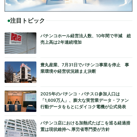
注目トピック
パチンコホール経営法人数、10年間で半減 総
売上高は2年連続増加
豊丸産業、7月31日でパチンコ事業を停止 事
業環境や経営状況踏まえ決断
2025年のパチンコ・パチスロ参加人口は
「1,609万人」、膨大な実営業データ・ファン
行動データをもとにダイコク電機が公式発表
パチンコ店における加熱式たばこを巡る経過措
置は現状維持へ 厚労省専門委が方針