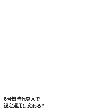
6号機時代突入で
設定運用は変わる?