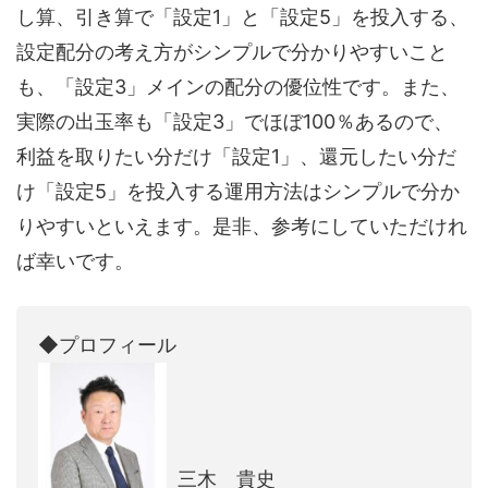
し算、引き算で「設定1」と「設定5」を投入する、
設定配分の考え方がシンプルで分かりやすいこと
も、「設定3」メインの配分の優位性です。また、
実際の出玉率も「設定3」でほぼ100％あるので、
利益を取りたい分だけ「設定1」、還元したい分だ
け「設定5」を投入する運用方法はシンプルで分か
りやすいといえます。是非、参考にしていただけれ
ば幸いです。
◆プロフィール
三木 貴史