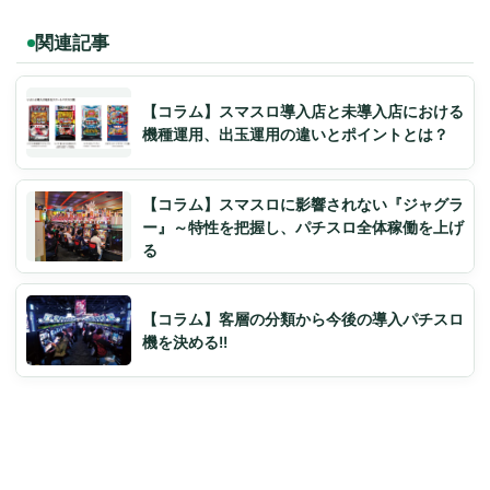
関連記事
【コラム】スマスロ導入店と未導入店における
機種運用、出玉運用の違いとポイントとは？
【コラム】スマスロに影響されない『ジャグラ
ー』～特性を把握し、パチスロ全体稼働を上げ
る
【コラム】客層の分類から今後の導入パチスロ
機を決める!!