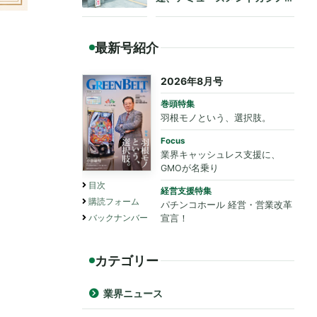
も法令遵守を要請
最新号紹介
2026年8月号
巻頭特集
羽根モノという、選択肢。
Focus
業界キャッシュレス支援に、
GMOが名乗り
目次
経営支援特集
購読フォーム
パチンコホール 経営・営業改革
バックナンバー
宣言！
カテゴリー
業界ニュース