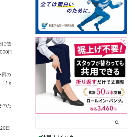
円に値
000円
3回の
、「1ｇ
そのた
20日