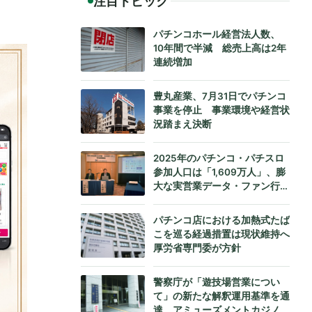
注目トピック
パチンコホール経営法人数、
10年間で半減 総売上高は2年
連続増加
豊丸産業、7月31日でパチンコ
事業を停止 事業環境や経営状
況踏まえ決断
2025年のパチンコ・パチスロ
参加人口は「1,609万人」、膨
大な実営業データ・ファン行動
データをもとにダイコク電機が
公式発表
パチンコ店における加熱式たば
こを巡る経過措置は現状維持へ
厚労省専門委が方針
警察庁が「遊技場営業につい
て」の新たな解釈運用基準を通
達、アミューズメントカジノへ