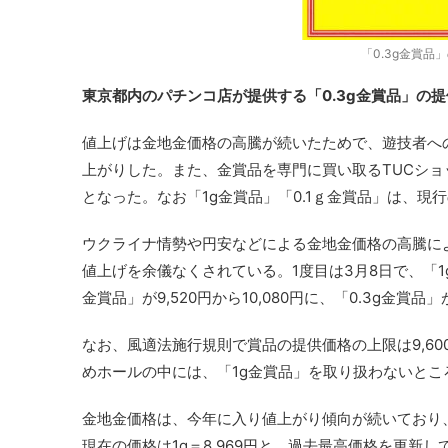
「0.3g金賞
東京都内のパチンコ店が提供する「0.3g金賞品」の提
値上げは金地金価格の高騰が続いたためで、遊技者への「0
上がりした。また、金賞品を専門に買い取るTUCショッ
となった。なお「1g金賞品」「0.1ｇ金賞品」は、現
ウクライナ情勢や円安などによる金地金価格の高騰に
値上げを余儀なくされている。1度目は3月8日で、「1g金
金賞品」が9,520円から10,080円に、「0.3g金賞品」
なお、風適法施行規則で賞品の提供価格の上限は9,60
めホールの中には、「1g金賞品」を取り扱わないとこ
金地金価格は、今年に入り値上がり傾向が続いており、
現在の価格は1g＝8,969円と、過去最高価格を更新し