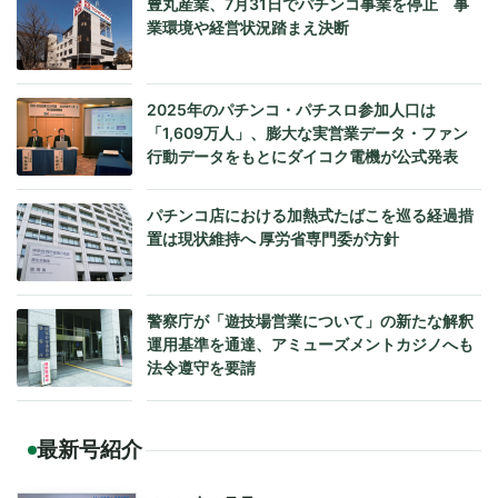
豊丸産業、7月31日でパチンコ事業を停止 事
業環境や経営状況踏まえ決断
2025年のパチンコ・パチスロ参加人口は
「1,609万人」、膨大な実営業データ・ファン
行動データをもとにダイコク電機が公式発表
パチンコ店における加熱式たばこを巡る経過措
置は現状維持へ 厚労省専門委が方針
警察庁が「遊技場営業について」の新たな解釈
運用基準を通達、アミューズメントカジノへも
法令遵守を要請
最新号紹介