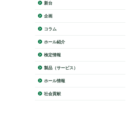
新台
企画
コラム
ホール紹介
検定情報
製品（サービス）
ホール情報
社会貢献