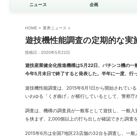
ニュース
企画
HOME
>
業界ニュース
>
遊技機性能調査の定期的な実
投稿日：
2020年5月22日
遊技産業健全化推進機構は5月22日、パチンコ機の
今年5月末日で終了すると発表した。半年に一度、行
遊技機性能調査は、2015年6月1日から開始されて
いわゆる「くぎ曲げ」が横行しているとして、警察庁
調査は、機構の調査員が一般客として遊技し、一般入
を挟まず、2,000個以上の打ち出しが確認できた調査
2015年6月は全国7地区23店舗の32台を調査し、一