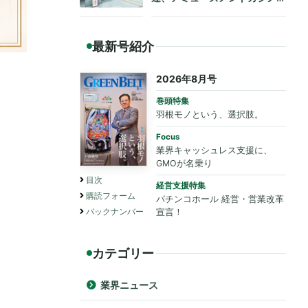
も法令遵守を要請
最新号紹介
2026年8月号
巻頭特集
羽根モノという、選択肢。
Focus
業界キャッシュレス支援に、
GMOが名乗り
目次
経営支援特集
購読フォーム
パチンコホール 経営・営業改革
バックナンバー
宣言！
カテゴリー
業界ニュース