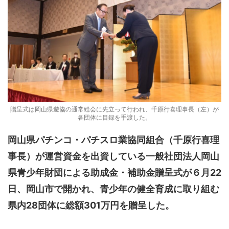
贈呈式は岡山県遊協の通常総会に先立って行われ、千原行喜理事長（左）が
各団体に目録を手渡した。
岡山県パチンコ・パチスロ業協同組合（千原行喜理
事長）が運営資金を出資している一般社団法人岡山
県青少年財団による助成金・補助金贈呈式が６月22
日、岡山市で開かれ、青少年の健全育成に取り組む
県内28団体に総額301万円を贈呈した。