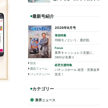
も法令遵守を要請
最新号紹介
2026年8月号
巻頭特集
羽根モノという、選択肢。
Focus
業界キャッシュレス支援に、
GMOが名乗り
目次
経営支援特集
購読フォーム
パチンコホール 経営・営業改革
バックナンバー
宣言！
カテゴリー
業界ニュース