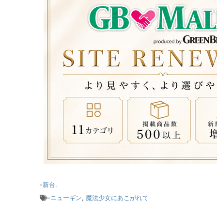
-
新台.
-
ニューギン
,
魔法少女にあこがれて