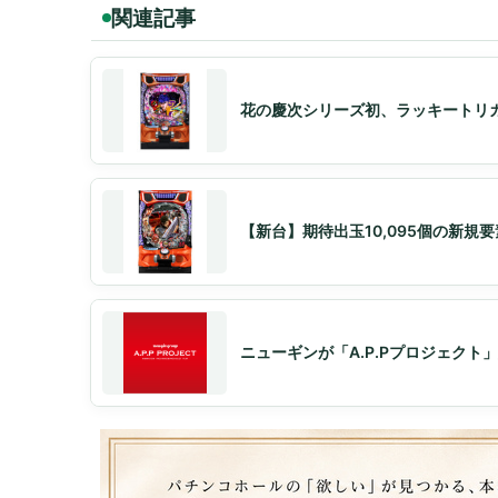
関連記事
花の慶次シリーズ初、ラッキートリ
【新台】期待出玉10,095個の新規要素
ニューギンが「A.P.Pプロジェク