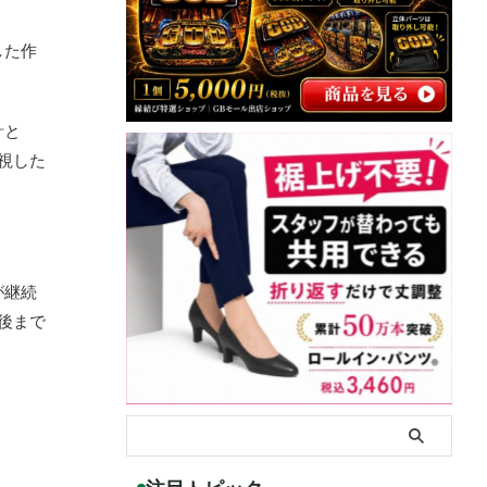
した作
計と
視した
が継続
後まで