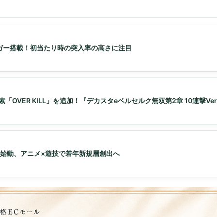
ガー搭載！初当たり時の突入率の高さに注目
「OVER KILL」を追加！『デカスタeベルセルク無双第2章 10連撃Ver
ト」始動、アニメ×遊技で若年新規層創出へ