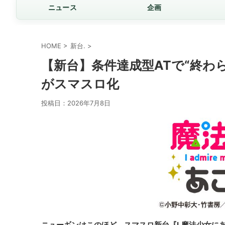
ニュース
企画
HOME
>
新台.
>
【新台】条件達成型ATで“終わ
がスマスロ化
投稿日：
2026年7月8日
ニューギンはこのほど、スマスロ新台『L魔法少女に