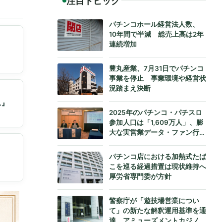
注目トピック
パチンコホール経営法人数、
10年間で半減 総売上高は2年
連続増加
豊丸産業、7月31日でパチンコ
事業を停止 事業環境や経営状
況踏まえ決断
.』
2025年のパチンコ・パチスロ
参加人口は「1,609万人」、膨
大な実営業データ・ファン行動
データをもとにダイコク電機が
公式発表
パチンコ店における加熱式たば
こを巡る経過措置は現状維持へ
厚労省専門委が方針
警察庁が「遊技場営業につい
て」の新たな解釈運用基準を通
達、アミューズメントカジノへ