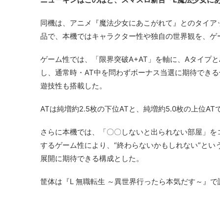
同機は、アニメ『魔法少女にあこがれて』とのタイア
品で、本機ではキャラクター性や独自の世界観を、ゲ
ゲーム性では、「限界突破A+AT」を軸に、Aタイプ
し、通常時・AT中を問わずボーナス当選に期待できる
遊技性も搭載した。
ATは純増約2.5枚の下位ATと、純増約5.0枚の上位
さらに本機では、「〇〇しないと出られない部屋」をコ
するゲーム性により、“終わらないかもしれない”とい
展開に期待できる構成とした。
筐体は『L 無職転生 ～異世界行ったら本気だす～』で話