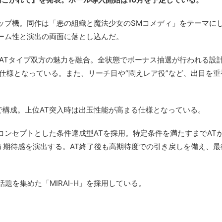
ップ機。同作は「悪の組織と魔法少女のSMコメディ」をテーマに
ーム性と演出の両面に落とし込んだ。
とATタイプ双方の魅力を融合。全状態でボーナス抽選が行われる設
仕様となっている。また、リーチ目や“悶えレア役”など、出目を重
ATで構成。上位AT突入時は出玉性能が高まる仕様となっている。
ンセプトとした条件達成型ATを採用。特定条件を満たすまでAT
う期待感を演出する。AT終了後も高期待度での引き戻しを備え、最
題を集めた「MIRAI-H」を採用している。