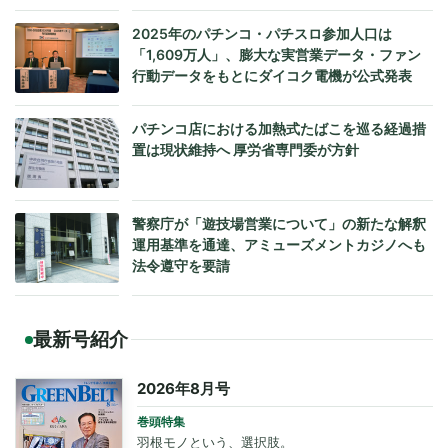
2025年のパチンコ・パチスロ参加人口は
「1,609万人」、膨大な実営業データ・ファン
行動データをもとにダイコク電機が公式発表
パチンコ店における加熱式たばこを巡る経過措
置は現状維持へ 厚労省専門委が方針
警察庁が「遊技場営業について」の新たな解釈
運用基準を通達、アミューズメントカジノへも
法令遵守を要請
最新号紹介
2026年8月号
巻頭特集
羽根モノという、選択肢。