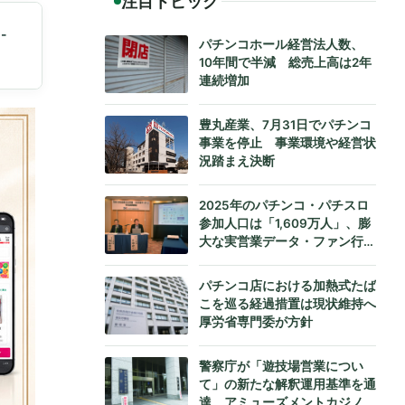
注目トピック
-
パチンコホール経営法人数、
10年間で半減 総売上高は2年
連続増加
豊丸産業、7月31日でパチンコ
事業を停止 事業環境や経営状
況踏まえ決断
2025年のパチンコ・パチスロ
参加人口は「1,609万人」、膨
大な実営業データ・ファン行動
データをもとにダイコク電機が
公式発表
パチンコ店における加熱式たば
こを巡る経過措置は現状維持へ
厚労省専門委が方針
警察庁が「遊技場営業につい
て」の新たな解釈運用基準を通
達、アミューズメントカジノへ