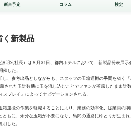
新台予定
コラム
検定
省く新製品
波明宏社長）は８月31日、都内ホテルにおいて、新製品発表展示
開催した。
即し、参考出品としながらも、スタッフの玉箱運搬の手間を省く『
内蔵された玉計数機に玉を流し込むことでファンが着席したまま計
ディスプレイ』によってナビゲーションされる。
玉箱運搬の作業を軽減することにより、業務の効率化、従業員の削
とともに、余分な玉箱が不要になり、島間の通路にゆとりが生まれ
説明した。