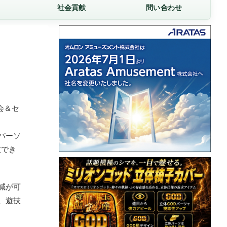
社会貢献
問い合わせ
会＆セ
パーソ
数でき
減が可
、遊技