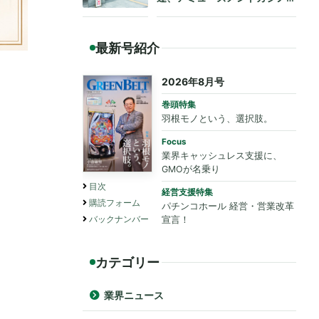
も法令遵守を要請
最新号紹介
2026年8月号
巻頭特集
羽根モノという、選択肢。
Focus
業界キャッシュレス支援に、
GMOが名乗り
目次
経営支援特集
購読フォーム
パチンコホール 経営・営業改革
バックナンバー
宣言！
カテゴリー
業界ニュース