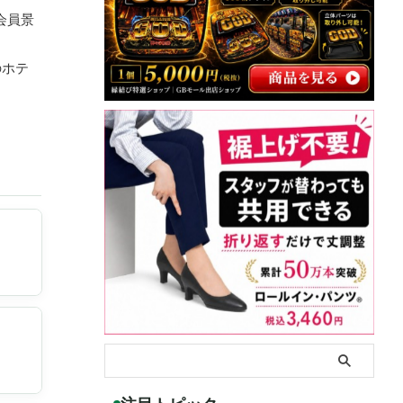
会員景
のホテ