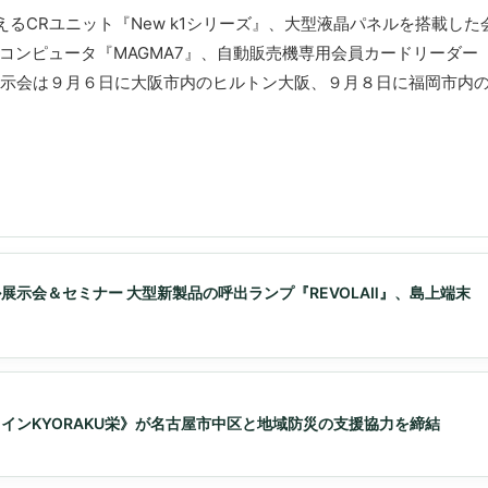
るCRユニット『New k1シリーズ』、大型液晶パネルを搭載した
ルコンピュータ『MAGMA7』、自動販売機専用会員カードリーダー
展示会は９月６日に大阪市内のヒルトン大阪、９月８日に福岡市内
展示会＆セミナー 大型新製品の呼出ランプ『REVOLAⅡ』、島上端末
ンシャインKYORAKU栄》が名古屋市中区と地域防災の支援協力を締結