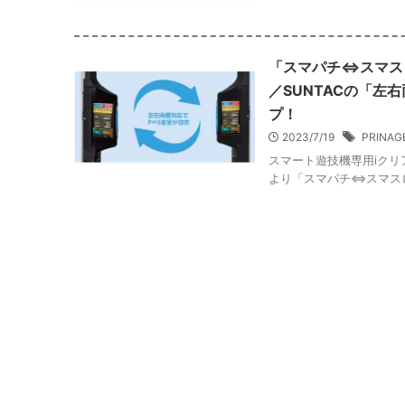
「スマパチ⇔スマス
／SUNTACの「左
プ！
2023/7/19
PRINAG
スマート遊技機専用iクリア
より「スマパチ⇔スマスロ