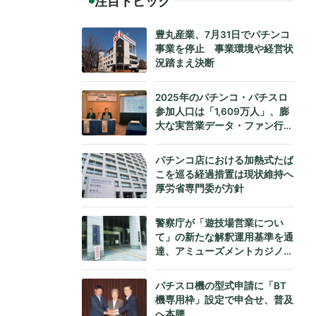
注目トピック
豊丸産業、7月31日でパチンコ
事業を停止 事業環境や経営状
況踏まえ決断
2025年のパチンコ・パチスロ
参加人口は「1,609万人」、膨
大な実営業データ・ファン行動
データをもとにダイコク電機が
公式発表
パチンコ店における加熱式たば
こを巡る経過措置は現状維持へ
厚労省専門委が方針
警察庁が「遊技場営業につい
て」の新たな解釈運用基準を通
達、アミューズメントカジノへ
も法令遵守を要請
パチスロ機の型式申請に「BT
機専用枠」設定で申合せ、普及
へ本腰