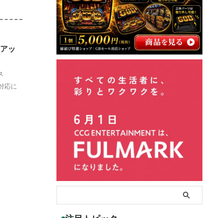
ンアッ
ス
き対応に