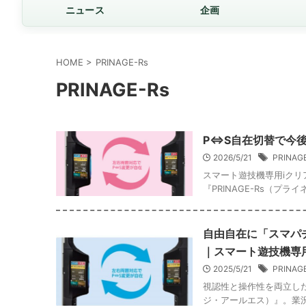
ニュース
企画
HOME
>
PRINAGE-Rs
PRINAGE-Rs
P⇔S自在切替で今
2026/5/21
PRINAG
スマート遊技機専用iクリア
『PRINAGE-Rs（プ
自由自在に「スマパ
｜スマート遊技機専用i
2025/5/21
PRINAG
視認性と操作性を両立したS
ジ・アールエス）』。業況