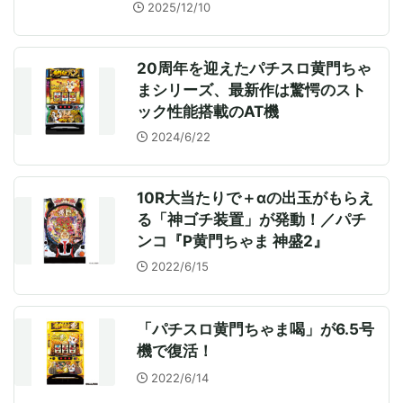
2025/12/10
20周年を迎えたパチスロ黄門ちゃ
まシリーズ、最新作は驚愕のスト
ック性能搭載のAT機
2024/6/22
10R大当たりで＋αの出玉がもらえ
る「神ゴチ装置」が発動！／パチ
ンコ『P黄門ちゃま 神盛2』
2022/6/15
「パチスロ黄門ちゃま喝」が6.5号
機で復活！
2022/6/14