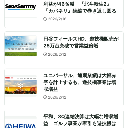
利益が46％減 『北斗転生2』
『カバネリ』続編で巻き返し図る
2026/2/16
円谷フィールズHD、遊技機販売が
25万台突破で営業益倍増
2026/2/12
ユニバーサル、通期業績は大幅赤
字を計上するも、遊技機事業は増
収増益
2026/2/12
平和、3Q連結決算は大幅な増収増
益 ゴルフ事業が牽引も遊技機は