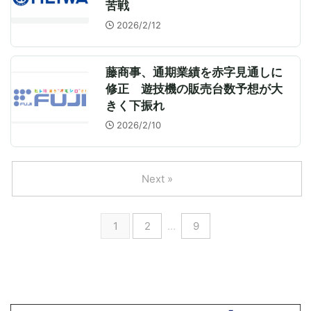
苦戦
2026/2/12
藤商事、通期業績を赤字見通しに
修正 遊技機の販売台数予想が大
きく下振れ
2026/2/10
Next »
1
2
…
9