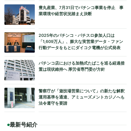
豊丸産業、7月31日でパチンコ事業を停止 事
業環境や経営状況踏まえ決断
2025年のパチンコ・パチスロ参加人口は
「1,609万人」、膨大な実営業データ・ファン
行動データをもとにダイコク電機が公式発表
パチンコ店における加熱式たばこを巡る経過措
置は現状維持へ 厚労省専門委が方針
警察庁が「遊技場営業について」の新たな解釈
運用基準を通達、アミューズメントカジノへも
法令遵守を要請
最新号紹介