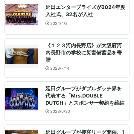
延田エンタープライズが2024年度
入社式、32名が入社
2024/4/2
《１２３河内長野店》が大阪府河
内長野市の学校に災害備蓄品を寄
贈
2023/7/14
延田グループがダブルダッチ界を
代表する「Mrs.DOUBLE
DUTCH」とスポンサー契約を締結
2023/6/30
延田グループが接客リーグ開催、1