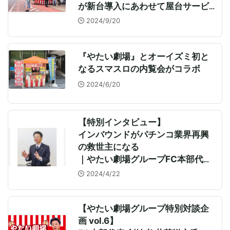
が新台導入にあわせて屋台サービ
スを展開
2024/9/20
『やたい劇場』とオーイズミ初と
なるスマスロの内覧会がコラボ
2024/6/20
【特別インタビュー】
インバウンドがパチンコ業界再興
の救世主になる
｜やたい劇場グループFC本部代表
（創始者）井芹洋之氏
2024/4/22
【やたい劇場グループ特別対談企
画 vol.6】