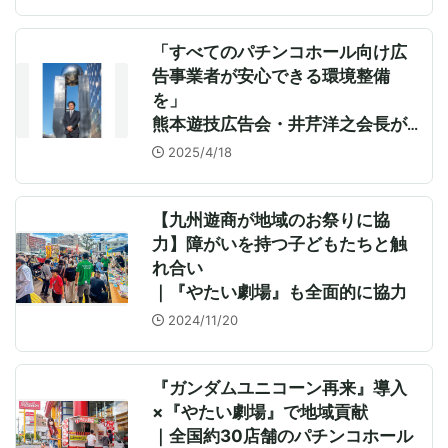
「すべてのパチンコホール向け広
告事業者が安心できる環境整備
を」
熊本遊技広告会・井芹洋之会長が
GREENBELT記者らと意見交換
2025/4/18
【九州遊商が地域のお祭りに協
力】障がいを持つ子どもたちと触
れ合い
｜『やたい劇場』も全面的に協力
2024/11/20
『ガンダムユニコーン再来』導入
×『やたい劇場』で地域貢献
｜全国約30店舗のパチンコホール