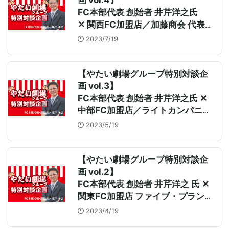
画 vol.4】
FC本部代表 創始者 井芹洋之氏
✕ 関西FC加盟店／加藤商会 代表取
締役 加藤誠一氏
2023/7/19
【やたい劇場グループ特別対談企
画 vol.3】
FC本部代表 創始者 井芹洋之氏 ✕
中部FC加盟店／ライトカンパニー
深見秀隆氏／古川泰紀氏／堀功二
2023/5/19
郎氏
【やたい劇場グループ特別対談企
画 vol.2】
FC本部代表 創始者 井芹洋之 氏 ✕
関東FC加盟店 ファイブ・プランニ
ング 東原明 氏／森江潤 氏
2023/4/19