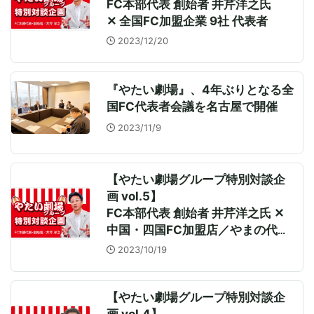
FC本部代表 創始者 井芹洋之氏
✕ 全国FC加盟企業 9社 代表者
2023/12/20
『やたい劇場』、4年ぶりとなる全
国FC代表者会議を名古屋で開催
2023/11/9
【やたい劇場グループ特別対談企
画 vol.5】
FC本部代表 創始者 井芹洋之氏 ✕
中国・四国FC加盟店／やまの代表
取締役 山野法行氏
2023/10/19
【やたい劇場グループ特別対談企