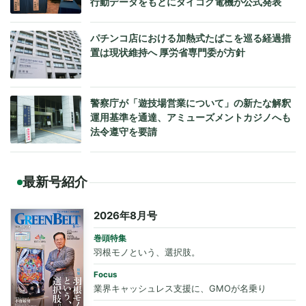
行動データをもとにダイコク電機が公式発表
パチンコ店における加熱式たばこを巡る経過措
置は現状維持へ 厚労省専門委が方針
警察庁が「遊技場営業について」の新たな解釈
運用基準を通達、アミューズメントカジノへも
法令遵守を要請
最新号紹介
2026年8月号
巻頭特集
羽根モノという、選択肢。
Focus
業界キャッシュレス支援に、GMOが名乗り