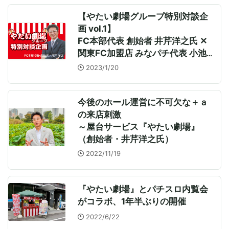
【やたい劇場グループ特別対談企
画 vol.1】
FC本部代表 創始者 井芹洋之氏 ✕
関東FC加盟店 みなパチ代表 小池
宗人氏
2023/1/20
今後のホール運営に不可欠な＋ａ
の来店刺激
～屋台サービス『やたい劇場』
（創始者・井芹洋之氏）
2022/11/19
『やたい劇場』とパチスロ内覧会
がコラボ、1年半ぶりの開催
2022/6/22