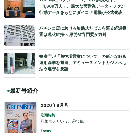
「1,609万人」、膨大な実営業データ・ファン
行動データをもとにダイコク電機が公式発表
パチンコ店における加熱式たばこを巡る経過措
置は現状維持へ 厚労省専門委が方針
警察庁が「遊技場営業について」の新たな解釈
運用基準を通達、アミューズメントカジノへも
法令遵守を要請
最新号紹介
2026年8月号
巻頭特集
羽根モノという、選択肢。
Focus