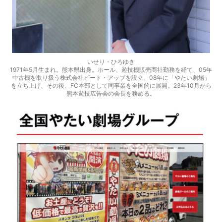
いせり・ひろゆき
1971年5月生まれ。熊本県出身。ホール、遊技機販売商社勤務を経て、05年
中古機を取り扱う株式会社ビート・アップを設立。08年に「やたい劇場」
を立ち上げ、その後、FC本部として同事業を全国的に展開。23年10月から
熊本遊技広告会の会長を務める。