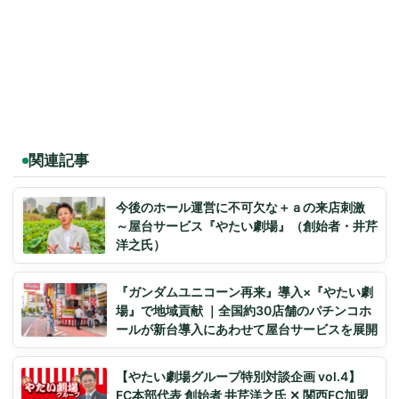
関連記事
今後のホール運営に不可欠な＋ａの来店刺激
～屋台サービス『やたい劇場』（創始者・井芹
洋之氏）
『ガンダムユニコーン再来』導入×『やたい劇
場』で地域貢献 ｜全国約30店舗のパチンコホ
ールが新台導入にあわせて屋台サービスを展開
【やたい劇場グループ特別対談企画 vol.4】
FC本部代表 創始者 井芹洋之氏 ✕ 関西FC加盟