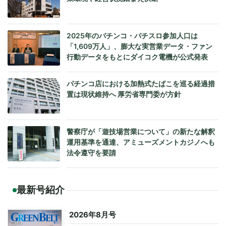
2025年のパチンコ・パチスロ参加人口は
「1,609万人」、膨大な実営業データ・ファン
行動データをもとにダイコク電機が公式発表
パチンコ店における加熱式たばこを巡る経過措
置は現状維持へ 厚労省専門委が方針
警察庁が「遊技場営業について」の新たな解釈
運用基準を通達、アミューズメントカジノへも
法令遵守を要請
最新号紹介
2026年8月号