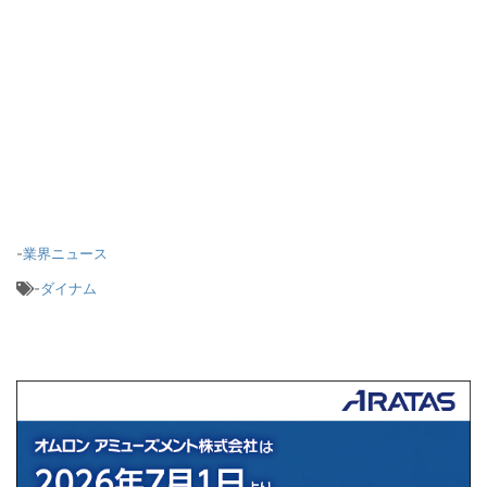
-
業界ニュース
-
ダイナム