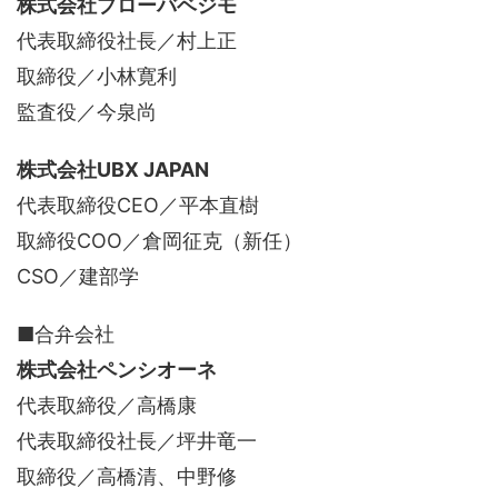
株式会社プローバベジモ
代表取締役社長／村上正
取締役／小林寛利
監査役／今泉尚
株式会社UBX JAPAN
代表取締役CEO／平本直樹
取締役COO／倉岡征克（新任）
CSO／建部学
■合弁会社
株式会社ペンシオーネ
代表取締役／高橋康
代表取締役社長／坪井竜一
取締役／高橋清、中野修