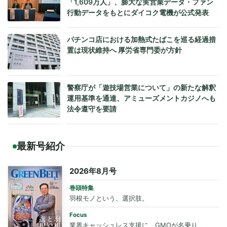
「1,609万人」、膨大な実営業データ・ファン
行動データをもとにダイコク電機が公式発表
パチンコ店における加熱式たばこを巡る経過措
置は現状維持へ 厚労省専門委が方針
警察庁が「遊技場営業について」の新たな解釈
運用基準を通達、アミューズメントカジノへも
法令遵守を要請
最新号紹介
2026年8月号
巻頭特集
羽根モノという、選択肢。
Focus
業界キャッシュレス支援に、GMOが名乗り