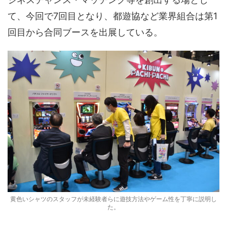
て、今回で7回目となり、都遊協など業界組合は第1
回目から合同ブースを出展している。
黄色いシャツのスタッフが未経験者らに遊技方法やゲーム性を丁寧に説明し
た。