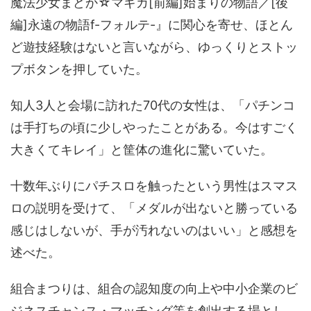
魔法少女まどか☆マギカ[前編]始まりの物語／[後
編]永遠の物語f-フォルテ-』に関心を寄せ、ほとん
ど遊技経験はないと言いながら、ゆっくりとストッ
プボタンを押していた。
知人3人と会場に訪れた70代の女性は、「パチンコ
は手打ちの頃に少しやったことがある。今はすごく
大きくてキレイ」と筐体の進化に驚いていた。
十数年ぶりにパチスロを触ったという男性はスマス
ロの説明を受けて、「メダルが出ないと勝っている
感じはしないが、手が汚れないのはいい」と感想を
述べた。
組合まつりは、組合の認知度の向上や中小企業のビ
ジネスチャンス・マッチング等を創出する場とし