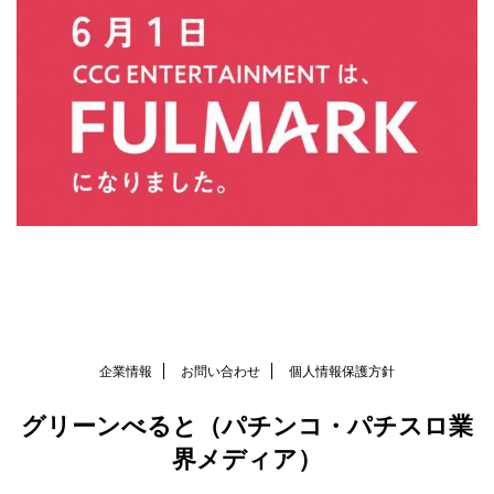
企業情報
お問い合わせ
個人情報保護方針
グリーンべると（パチンコ・パチスロ業
界メディア）