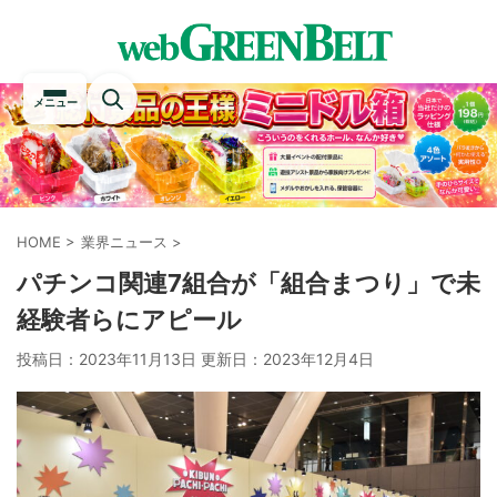
メニュー
HOME
>
業界ニュース
>
パチンコ関連7組合が「組合まつり」で未
経験者らにアピール
投稿日：2023年11月13日 更新日：
2023年12月4日