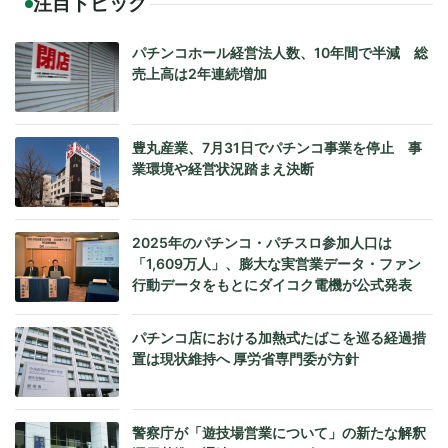
注目トピック
パチンコホール経営法人数、10年間で半減 総
売上高は2年連続増加
豊丸産業、7月31日でパチンコ事業を停止 事
業環境や経営状況踏まえ決断
2025年のパチンコ・パチスロ参加人口は
「1,609万人」、膨大な実営業データ・ファン
行動データをもとにダイコク電機が公式発表
パチンコ店における加熱式たばこを巡る経過措
置は現状維持へ 厚労省専門委が方針
警察庁が「遊技場営業について」の新たな解釈