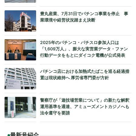
豊丸産業、7月31日でパチンコ事業を停止 事
業環境や経営状況踏まえ決断
2025年のパチンコ・パチスロ参加人口は
「1,609万人」、膨大な実営業データ・ファン
行動データをもとにダイコク電機が公式発表
パチンコ店における加熱式たばこを巡る経過措
置は現状維持へ 厚労省専門委が方針
警察庁が「遊技場営業について」の新たな解釈
運用基準を通達、アミューズメントカジノへも
法令遵守を要請
最新号紹介