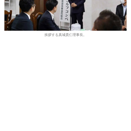
挨拶する真城貴仁理事長。