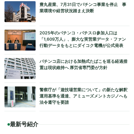
豊丸産業、7月31日でパチンコ事業を停止 事
業環境や経営状況踏まえ決断
2025年のパチンコ・パチスロ参加人口は
「1,609万人」、膨大な実営業データ・ファン
行動データをもとにダイコク電機が公式発表
パチンコ店における加熱式たばこを巡る経過措
置は現状維持へ 厚労省専門委が方針
警察庁が「遊技場営業について」の新たな解釈
運用基準を通達、アミューズメントカジノへも
法令遵守を要請
最新号紹介