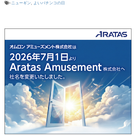
-
ニューギン
,
よいパチンコの日