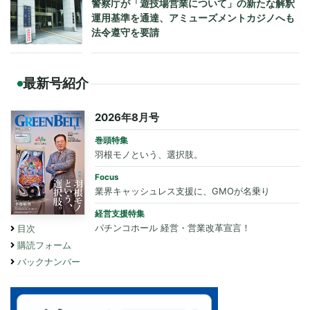
警察庁が「遊技場営業について」の新たな解釈
運用基準を通達、アミューズメントカジノへも
法令遵守を要請
最新号紹介
2026年8月号
巻頭特集
羽根モノという、選択肢。
Focus
業界キャッシュレス支援に、GMOが名乗り
経営支援特集
パチンコホール 経営・営業改革宣言！
目次
購読フォーム
バックナンバー