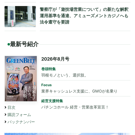
警察庁が「遊技場営業について」の新たな解釈
運用基準を通達、アミューズメントカジノへも
法令遵守を要請
最新号紹介
2026年8月号
巻頭特集
羽根モノという、選択肢。
Focus
業界キャッシュレス支援に、GMOが名乗り
経営支援特集
パチンコホール 経営・営業改革宣言！
目次
購読フォーム
バックナンバー