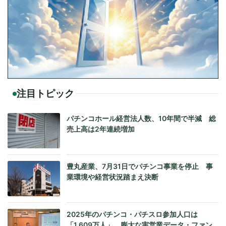
注目トピック
パチンコホール経営法人数、10年間で半減 総
売上高は2年連続増加
豊丸産業、7月31日でパチンコ事業を停止 事
業環境や経営状況踏まえ決断
2025年のパチンコ・パチスロ参加人口は
「1,609万人」、膨大な実営業データ・ファン