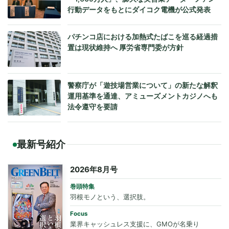
行動データをもとにダイコク電機が公式発表
パチンコ店における加熱式たばこを巡る経過措
置は現状維持へ 厚労省専門委が方針
警察庁が「遊技場営業について」の新たな解釈
運用基準を通達、アミューズメントカジノへも
法令遵守を要請
最新号紹介
2026年8月号
巻頭特集
羽根モノという、選択肢。
Focus
業界キャッシュレス支援に、GMOが名乗り