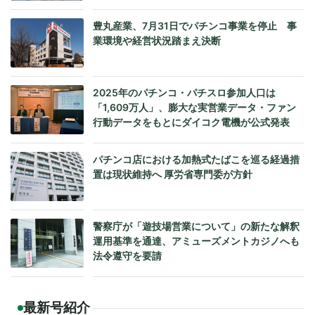
豊丸産業、7月31日でパチンコ事業を停止 事
業環境や経営状況踏まえ決断
2025年のパチンコ・パチスロ参加人口は
「1,609万人」、膨大な実営業データ・ファン
行動データをもとにダイコク電機が公式発表
パチンコ店における加熱式たばこを巡る経過措
置は現状維持へ 厚労省専門委が方針
警察庁が「遊技場営業について」の新たな解釈
運用基準を通達、アミューズメントカジノへも
法令遵守を要請
最新号紹介