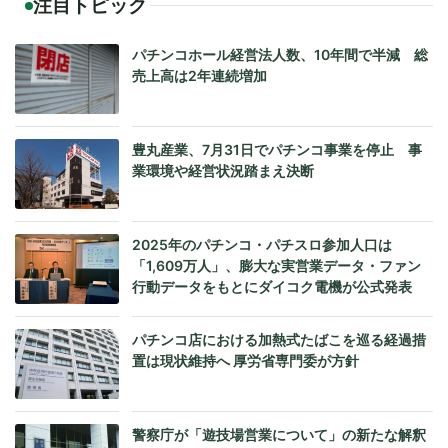
注目トピック
パチンコホール経営法人数、10年間で半減 総
売上高は2年連続増加
豊丸産業、7月31日でパチンコ事業を停止 事
業環境や経営状況踏まえ決断
2025年のパチンコ・パチスロ参加人口は
「1,609万人」、膨大な実営業データ・ファン
行動データをもとにダイコク電機が公式発表
パチンコ店における加熱式たばこを巡る経過措
置は現状維持へ 厚労省専門委が方針
警察庁が「遊技場営業について」の新たな解釈