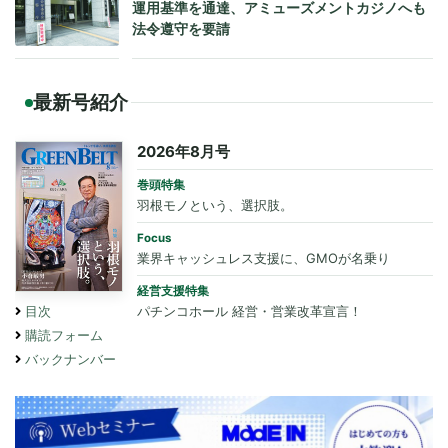
運用基準を通達、アミューズメントカジノへも
法令遵守を要請
最新号紹介
2026年8月号
巻頭特集
羽根モノという、選択肢。
Focus
業界キャッシュレス支援に、GMOが名乗り
経営支援特集
パチンコホール 経営・営業改革宣言！
目次
購読フォーム
バックナンバー