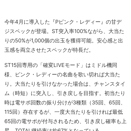
今年4月に導入した『Pピンク・レディー』の甘デ
ジスペックが登場。ST突入率100%ながら、大当た
りの50%が1,000個の出玉を獲得可能。安心感と出
玉感を両立させたスペックが特長だ。
ST15回専用の「確変LIVEモード」はミドル機同
様、ピンク・レディーの名曲を歌い切れば大当た
り。大当たりを引けなかった場合は、チャンスタイ
ム（時短）に突入し、引き戻しを目指す。初当たり
時は電サポ回数の振り分けが3種類（35回、65回、
115回）存在するが、一度大当たりを引ければ最低
65回の電サポが付与されるため、引き戻し確率も上
昇。TOTAL継続率は約67%となっている。