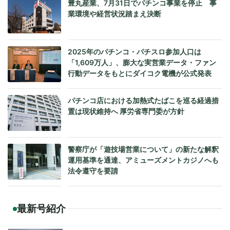
豊丸産業、7月31日でパチンコ事業を停止 事
業環境や経営状況踏まえ決断
2025年のパチンコ・パチスロ参加人口は
「1,609万人」、膨大な実営業データ・ファン
行動データをもとにダイコク電機が公式発表
パチンコ店における加熱式たばこを巡る経過措
置は現状維持へ 厚労省専門委が方針
警察庁が「遊技場営業について」の新たな解釈
運用基準を通達、アミューズメントカジノへも
法令遵守を要請
最新号紹介