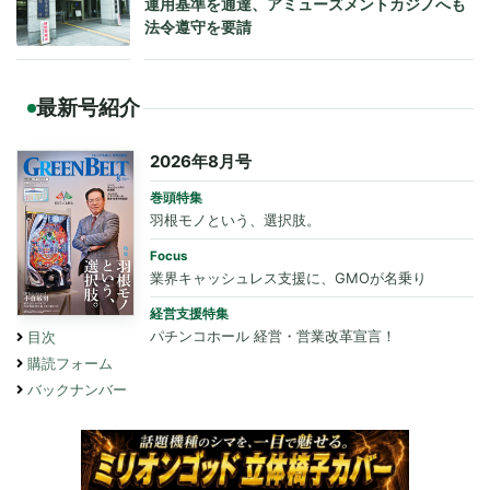
運用基準を通達、アミューズメントカジノへも
法令遵守を要請
最新号紹介
2026年8月号
巻頭特集
羽根モノという、選択肢。
Focus
業界キャッシュレス支援に、GMOが名乗り
経営支援特集
パチンコホール 経営・営業改革宣言！
目次
購読フォーム
バックナンバー