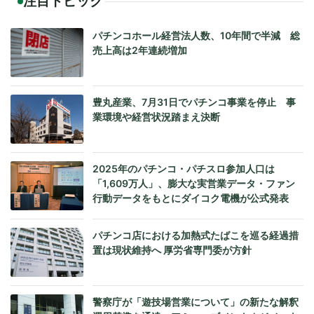
注目トピック
パチンコホール経営法人数、10年間で半減 総
売上高は2年連続増加
豊丸産業、7月31日でパチンコ事業を停止 事
業環境や経営状況踏まえ決断
2025年のパチンコ・パチスロ参加人口は
「1,609万人」、膨大な実営業データ・ファン
行動データをもとにダイコク電機が公式発表
パチンコ店における加熱式たばこを巡る経過措
置は現状維持へ 厚労省専門委が方針
警察庁が「遊技場営業について」の新たな解釈