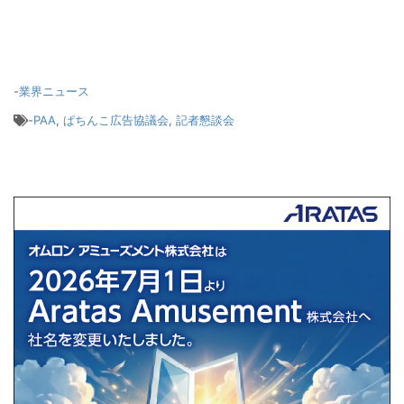
-
業界ニュース
-
PAA
,
ぱちんこ広告協議会
,
記者懇談会