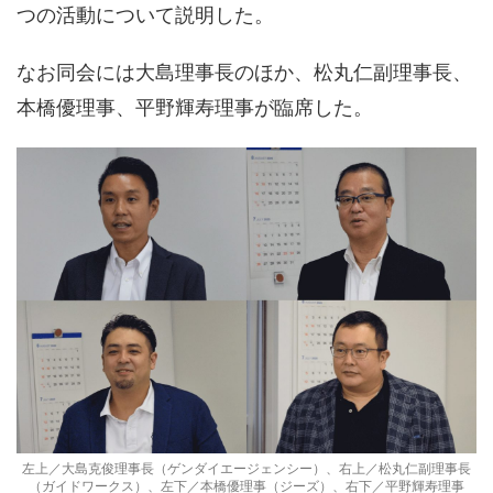
つの活動について説明した。
なお同会には大島理事長のほか、松丸仁副理事長、
本橋優理事、平野輝寿理事が臨席した。
左上／大島克俊理事長（ゲンダイエージェンシー）、右上／松丸仁副理事長
（ガイドワークス）、左下／本橋優理事（ジーズ）、右下／平野輝寿理事