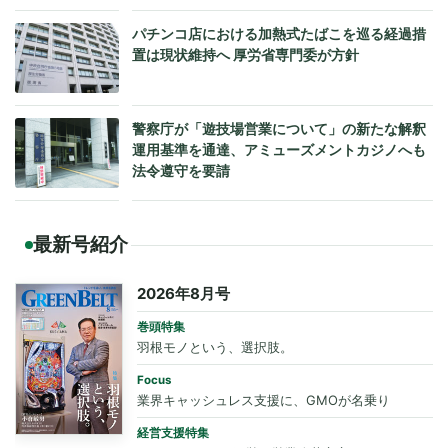
パチンコ店における加熱式たばこを巡る経過措
置は現状維持へ 厚労省専門委が方針
警察庁が「遊技場営業について」の新たな解釈
運用基準を通達、アミューズメントカジノへも
法令遵守を要請
最新号紹介
2026年8月号
巻頭特集
羽根モノという、選択肢。
Focus
業界キャッシュレス支援に、GMOが名乗り
経営支援特集