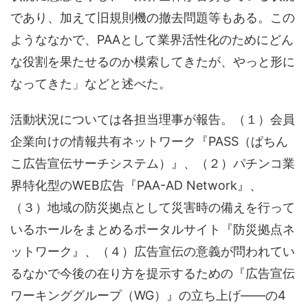
であり、加えて旧規則機の撤去問題等もある。この
ようななかで、PAAとして業界活性化のためにどん
な役割を果たせるのか模索してきたが、やっと形に
なってきた」などと述べた。
活動状況については各担当理事が報告。（１）会員
企業向けの情報共有ネットワーク『PASS（ぱちん
こ広告宣伝サーチシステム）』、（２）パチンコ業
界特化型のWEB広告『PAA-AD Network』、
（３）地域の防災拠点として災害時の備えを行って
いるホールをまとめるポータルサイト『防災拠点ネ
ットワーク』、（４）広告宣伝の意義が問われてい
るなかで今後の在り方を提示するための『広告宣伝
ワーキンググループ（WG）』の立ち上げ――の4