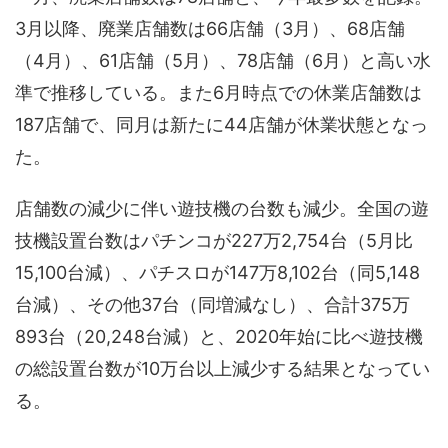
3月以降、廃業店舗数は66店舗（3月）、68店舗
（4月）、61店舗（5月）、78店舗（6月）と高い水
準で推移している。また6月時点での休業店舗数は
187店舗で、同月は新たに44店舗が休業状態となっ
た。
店舗数の減少に伴い遊技機の台数も減少。全国の遊
技機設置台数はパチンコが227万2,754台（5月比
15,100台減）、パチスロが147万8,102台（同5,148
台減）、その他37台（同増減なし）、合計375万
893台（20,248台減）と、2020年始に比べ遊技機
の総設置台数が10万台以上減少する結果となってい
る。