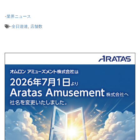
-
業界ニュース
-
全日遊連
,
店舗数