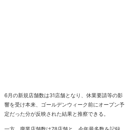
6月の新規店舗数は31店舗となり、休業要請等の影
響を受け本来、ゴールデンウィーク前にオープン予
定だった分が反映された結果と推察できる。
一方、廃業店舗数は78店舗と、今年最多数を記録。