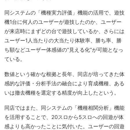
同システムの「機種実力評価」機能の活用で、遊技
機1台に何人のユーザーが遊技したのか、ユーザー
が来店時にまずどの台で遊技しているか、さらには
ユーザー1人当たりの大当たり体験率、勝ち率、勝
ち額などユーザー体感値の“見える化”が可能となっ
ている。
数値という確かな根拠と長年、同店が培ってきた体
感的な評価・分析手法の融合により育成機種、ある
いは撤去機種を選定する精度が向上したという。
同店ではまた、同システムの「機種相関分析」機能
を活用することで、20スロから5スロへの回遊が体
感よりも高かったことに気付いた。ユーザーの回遊