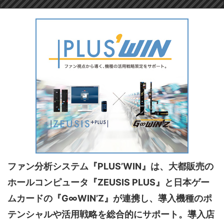
ファン分析システム『PLUS’WIN』は、大都販売の
ホールコンピュータ『ZEUSIS PLUS』と日本ゲー
ムカードの『G∞WIN’Z』が連携し、導入機種のポ
テンシャルや活用戦略を総合的にサポート。導入店