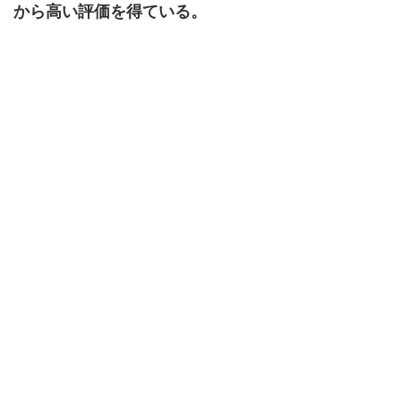
から高い評価を得ている。