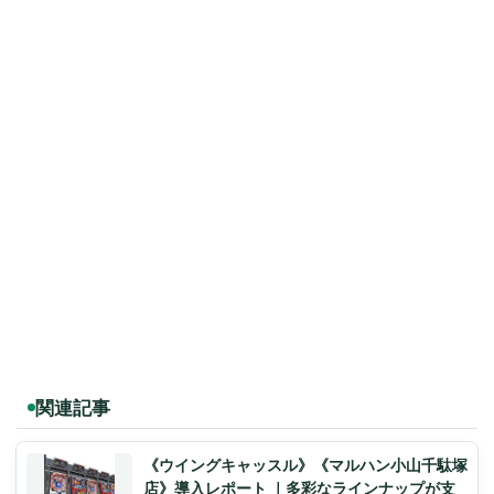
関連記事
《ウイングキャッスル》《マルハン小山千駄塚
店》導入レポート ｜多彩なラインナップが支