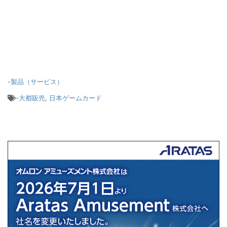
-
製品（サービス）
-
大都販売
,
日本ゲームカード