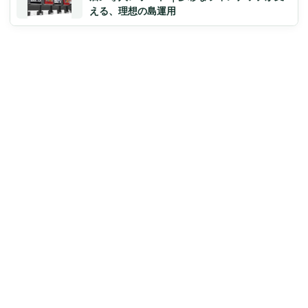
える、理想の島運用