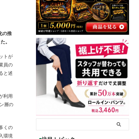
化の推
した。
ットが
業員の
ると述
が利用
ン層の
多くの
入環境