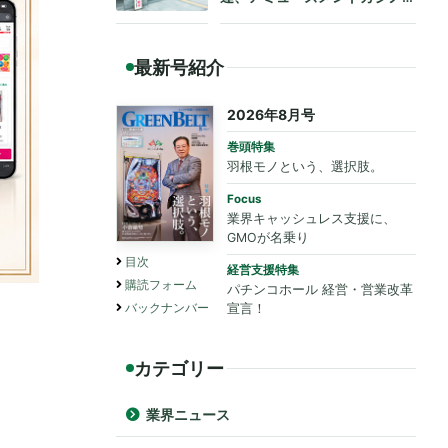
も法令遵守を要請
最新号紹介
2026年8月号
巻頭特集
羽根モノという、選択肢。
Focus
業界キャッシュレス支援に、
GMOが名乗り
目次
経営支援特集
購読フォーム
パチンコホール 経営・営業改革
バックナンバー
宣言！
カテゴリー
業界ニュース