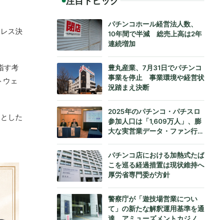
注目トピック
パチンコホール経営法人数、
ュレス決
10年間で半減 総売上高は2年
連続増加
指す考
豊丸産業、7月31日でパチンコ
事業を停止 事業環境や経営状
トウェ
況踏まえ決断
2025年のパチンコ・パチスロ
的とした
参加人口は「1,609万人」、膨
大な実営業データ・ファン行動
データをもとにダイコク電機が
公式発表
パチンコ店における加熱式たば
こを巡る経過措置は現状維持へ
厚労省専門委が方針
警察庁が「遊技場営業につい
て」の新たな解釈運用基準を通
達、アミューズメントカジノへ